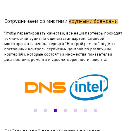
необходимо во время телефонного разговора
описать что именно вас беспокоит в работе панели,
BORA
Bosch
Brandt
Candy
как это проявляется, когда и при каких
обстоятельствах могло произойти. Работа на дому
Сотрудничаем со многими
крупными брендами
предусматривает наличие у мастера специальных
Cata
Cezaris
CompYou
Darina
инструментов, запчастей, поэтому очень важно во
Чтобы гарантировать качество, все наши партнеры проходят
время телефонного общения правильно назвать
технический аудит по единым стандартам. Службой
модель, продуктовый и серийный номер (надпись на
мониторинга качества сервиса “Быстрый ремонт” ведётся
De Dietrich
De'Longhi
De Luxe
специальной наклейке производителя).
постоянный контроль сервисных центров по различным
критериям, которые состоят из множества показателей
диагностики, ремонта и удовлетворённости клиента.
DEXP
ECOLUN
Eksi
Electrolux
Elica
Elta
Exiteq
Faber
Falmec
Fimar
Flama
Fornelli
Foster
Franke
Fulgor Milano