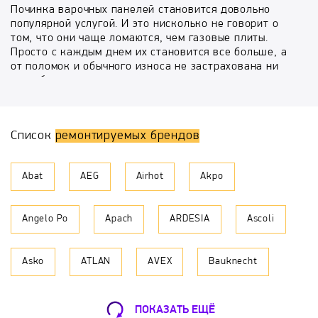
Починка варочных панелей становится довольно
популярной услугой. И это нисколько не говорит о
том, что они чаще ломаются, чем газовые плиты.
Просто с каждым днем их становится все больше, а
от поломок и обычного износа не застрахована ни
одна бытовая техника.
Ремонт варочных панелей это не обязательно
дорогостоящая услуга, включающая полную разборку
Список
ремонтируемых брендов
и сборку плиты. Это может быть и профилактика
(очистка), и избавление от царапин и потертостей
(полировка), и настройка программ, и многое другое,
Abat
AEG
Airhot
Akpo
а в зависимости от этого рассчитывается и стоимость
данной услуги. Сервисный центр «МастерБыт»
принимает заявки в любых районах Москвы
Angelo Po
Apach
ARDESIA
Ascoli
ежедневно, включая выходные и праздники, а наши
мастера стараются выехать на дом в день
обращения. Гарантия на ремонт варочных панелей
Asko
ATLAN
AVEX
Bauknecht
любого производителя до 1 года.
Что нужно сделать, чтобы заказать ремонт варочных
BBK
Beko
Beltratto
Bompani
поверхностей на своей территории? Прежде всего,
ПОКАЗАТЬ ЕЩЁ