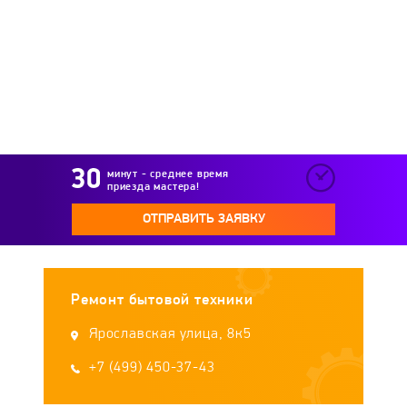
Leran
Lex
LG
Lincat
LINE
LOFRA
Longran
LORE
LuxDorf
Luxell
Lysva
Master
MAUNFELD
минут - среднее время
приезда мастера!
MBS
Midea
Miele
MONSHER
ОТПРАВИТЬ ЗАЯВКУ
Nardi
Neff
NODOR
Novex
Ремонт бытовой техники
Oasis
ORE
Osculati
PYHL
Ярославская улица, 8к5
Pyramida
+7 (499) 450-37-43
Rainford
REEX
Remenis