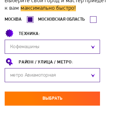
Выберите свой город и мастер приедет
Gaggenau
Gastrorag
Gefest
Ginzzu
к вам
максимально быстро!
МОСКВА
МОСКОВСКАЯ ОБЛАСТЬ
GLEM
GoldStar
Gorenje
GRAUDE
ТЕХНИКА:
Greta
Haier
Hankel
Hansa
Кофемашины
HIBERG
Hotpoint-Ariston
Hurakan
РАЙОН /
УЛИЦА /
МЕТРО:
метро Авиамоторная
ILVE
Ilvito
Indesit
Jackys
JH
Kaiser
KitchenAid
Kocateq
ВЫБРАТЬ
KOGAST
Korting
Krona
Kuche
KuchenChef
Kuppersberg
Kuppersbusch