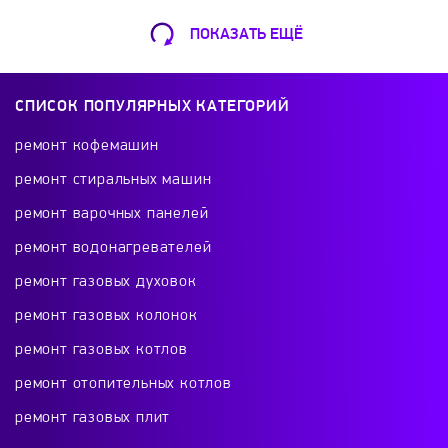
RICCI
Roller Grill
Samsung
ПОКАЗАТЬ ЕЩЁ
Ремонт Кофемашин
Samtron
Schaub Lorenz
Shivaki
Шарикоподшипниковская ул., 13А
СПИСОК ПОПУЛЯРНЫХ КАТЕГОРИЙ
+7 (499) 490-49-46
Siemens
Simfer
Smeg
Solgaz
ремонт кофемашин
ремонт стиральных машин
Starfood
Tecnoinox
Teka
ремонт варочных панелей
Ремонт телевизоров
ремонт водонагревателей
TERMIKEL
TESSA
Thor
V-ZUG
Красного Маяка 16
ремонт газовых духовок
+7 (499) 495-46-42
ремонт газовых колонок
Vestel
Vestfrost
Viatto
Volle
ремонт газовых котлов
Vortmax
Weissgauff
Whirlpool
ремонт отопительных котлов
Ремонт холодильников
ремонт газовых плит
проспект Будённого, 26к2
WOLF
Xiaomi
Yaki
Zanussi