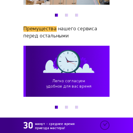
Премущества
нашего сервиса
перед остальными
Легко согласуем
Р
удобное для вас время
и вып
минут - среднее время
приезда мастера!