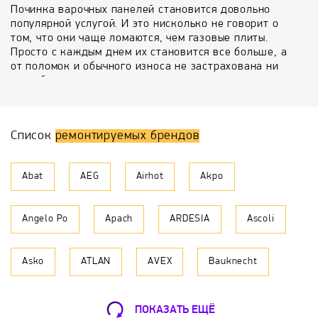
Починка варочных панелей становится довольно
популярной услугой. И это нисколько не говорит о
том, что они чаще ломаются, чем газовые плиты.
Просто с каждым днем их становится все больше, а
от поломок и обычного износа не застрахована ни
одна бытовая техника.
Ремонт варочных панелей это не обязательно
дорогостоящая услуга, включающая полную разборку
Список
ремонтируемых брендов
и сборку плиты. Это может быть и профилактика
(очистка), и избавление от царапин и потертостей
(полировка), и настройка программ, и многое другое,
Abat
AEG
Airhot
Akpo
а в зависимости от этого рассчитывается и стоимость
данной услуги. Сервисный центр «МастерБыт»
принимает заявки в любых районах Москвы
Angelo Po
Apach
ARDESIA
Ascoli
ежедневно, включая выходные и праздники, а наши
мастера стараются выехать на дом в день
обращения. Гарантия на ремонт варочных панелей
Asko
ATLAN
AVEX
Bauknecht
любого производителя до 1 года.
Что нужно сделать, чтобы заказать ремонт варочных
BBK
Beko
Beltratto
Bompani
поверхностей на своей территории? Прежде всего,
ПОКАЗАТЬ ЕЩЁ