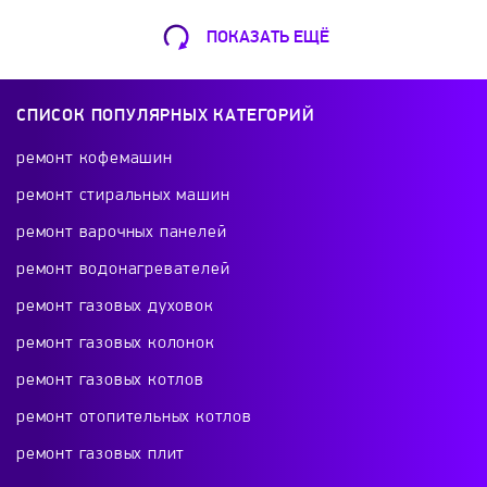
RICCI
Roller Grill
Samsung
ПОКАЗАТЬ ЕЩЁ
Ремонт Кофемашин
Samtron
Schaub Lorenz
Shivaki
Шарикоподшипниковская ул., 13А
СПИСОК ПОПУЛЯРНЫХ КАТЕГОРИЙ
+7 (499) 490-49-46
Siemens
Simfer
Smeg
Solgaz
ремонт кофемашин
ремонт стиральных машин
Starfood
Tecnoinox
Teka
ремонт варочных панелей
Ремонт телевизоров
ремонт водонагревателей
TERMIKEL
TESSA
Thor
V-ZUG
Красного Маяка 16
ремонт газовых духовок
+7 (499) 495-46-42
ремонт газовых колонок
Vestel
Vestfrost
Viatto
Volle
ремонт газовых котлов
Vortmax
Weissgauff
Whirlpool
ремонт отопительных котлов
Ремонт холодильников
ремонт газовых плит
проспект Будённого, 26к2
WOLF
Xiaomi
Yaki
Zanussi