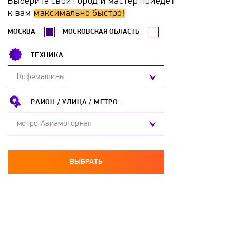
Выберите свой город и мастер приедет
Gaggenau
Gastrorag
Gefest
Ginzzu
к вам
максимально быстро!
МОСКВА
МОСКОВСКАЯ ОБЛАСТЬ
GLEM
GoldStar
Gorenje
GRAUDE
ТЕХНИКА:
Greta
Haier
Hankel
Hansa
Кофемашины
HIBERG
Hotpoint-Ariston
Hurakan
РАЙОН /
УЛИЦА /
МЕТРО:
метро Авиамоторная
ILVE
Ilvito
Indesit
Jackys
JH
Kaiser
KitchenAid
Kocateq
ВЫБРАТЬ
KOGAST
Korting
Krona
Kuche
KuchenChef
Kuppersberg
Kuppersbusch