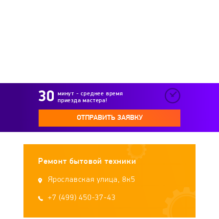
Leran
Lex
LG
Lincat
LINE
LOFRA
Longran
LORE
LuxDorf
Luxell
Lysva
Master
MAUNFELD
минут - среднее время
приезда мастера!
MBS
Midea
Miele
MONSHER
ОТПРАВИТЬ ЗАЯВКУ
Nardi
Neff
NODOR
Novex
Ремонт бытовой техники
Oasis
ORE
Osculati
PYHL
Ярославская улица, 8к5
Pyramida
+7 (499) 450-37-43
Rainford
REEX
Remenis