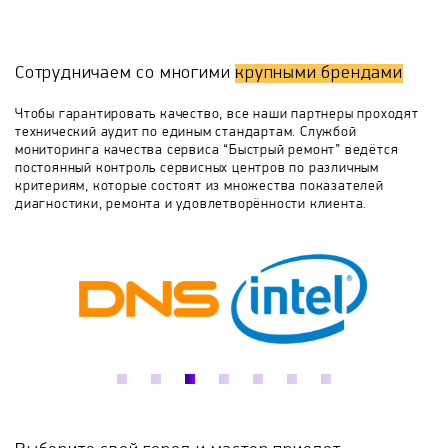
необходимо во время телефонного разговора
описать что именно вас беспокоит в работе панели,
BORA
Bosch
Brandt
Candy
как это проявляется, когда и при каких
обстоятельствах могло произойти. Работа на дому
Сотрудничаем со многими
крупными брендами
предусматривает наличие у мастера специальных
Cata
Cezaris
CompYou
Darina
инструментов, запчастей, поэтому очень важно во
Чтобы гарантировать качество, все наши партнеры проходят
время телефонного общения правильно назвать
технический аудит по единым стандартам. Службой
модель, продуктовый и серийный номер (надпись на
мониторинга качества сервиса “Быстрый ремонт” ведётся
De Dietrich
De'Longhi
De Luxe
специальной наклейке производителя).
постоянный контроль сервисных центров по различным
критериям, которые состоят из множества показателей
диагностики, ремонта и удовлетворённости клиента.
DEXP
ECOLUN
Eksi
Electrolux
Elica
Elta
Exiteq
Faber
Falmec
Fimar
Flama
Fornelli
Foster
Franke
Fulgor Milano