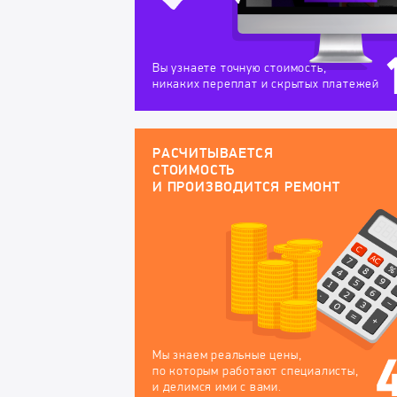
Вы узнаете точную стоимость,
никаких переплат и скрытых платежей
РАСЧИТЫВАЕТСЯ
СТОИМОСТЬ
И ПРОИЗВОДИТСЯ РЕМОНТ
Мы знаем реальные цены,
по которым работают специалисты,
и делимся ими с вами.