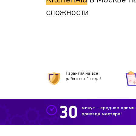
KitchenAid
в Москве н
сложности
Гарантия на все
работы от 1 года!
минут - среднее время
приезда мастера!