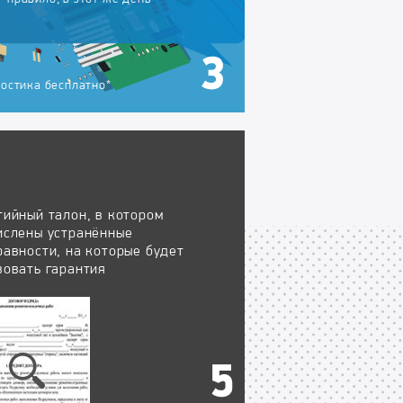
остика бесплатно*
тийный талон, в котором
ислены устранённые
равности, на которые будет
вовать гарантия