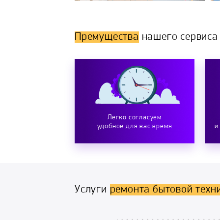
Премущества
нашего сервиса
Легко согласуем
удобное для вас время
и
Услуги
ремонта бытовой техн