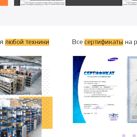
ля
любой техники
Все
сертификаты
на р