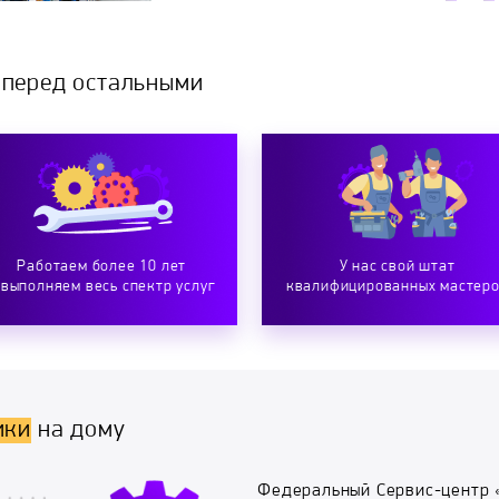
 перед остальными
Работаем более 10 лет
У нас свой штат
 выполняем весь спектр услуг
квалифицированных мастер
ики
на дому
Федеральный Сервис-центр 