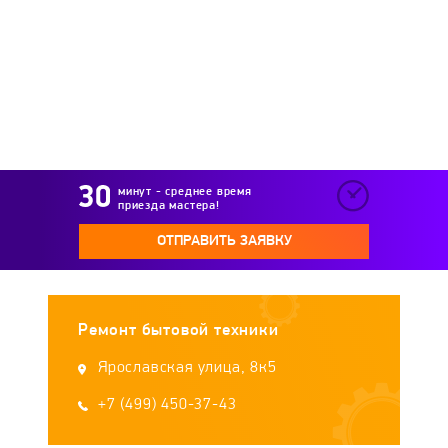
Leran
Lex
LG
Lincat
LINE
LOFRA
Longran
LORE
LuxDorf
Luxell
Lysva
Master
MAUNFELD
минут - среднее время
приезда мастера!
MBS
Midea
Miele
MONSHER
ОТПРАВИТЬ ЗАЯВКУ
Nardi
Neff
NODOR
Novex
Ремонт бытовой техники
Oasis
ORE
Osculati
PYHL
Ярославская улица, 8к5
Pyramida
+7 (499) 450-37-43
Rainford
REEX
Remenis