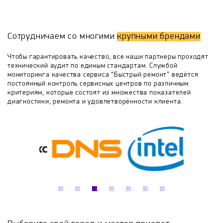
необходимо во время телефонного разговора
описать что именно вас беспокоит в работе панели,
BORA
Bosch
Brandt
Candy
как это проявляется, когда и при каких
обстоятельствах могло произойти. Работа на дому
Сотрудничаем со многими
крупными брендами
предусматривает наличие у мастера специальных
Cata
Cezaris
CompYou
Darina
инструментов, запчастей, поэтому очень важно во
Чтобы гарантировать качество, все наши партнеры проходят
время телефонного общения правильно назвать
технический аудит по единым стандартам. Службой
модель, продуктовый и серийный номер (надпись на
мониторинга качества сервиса “Быстрый ремонт” ведётся
De Dietrich
De'Longhi
De Luxe
специальной наклейке производителя).
постоянный контроль сервисных центров по различным
критериям, которые состоят из множества показателей
диагностики, ремонта и удовлетворённости клиента.
DEXP
ECOLUN
Eksi
Electrolux
Elica
Elta
Exiteq
Faber
Falmec
Fimar
Flama
Fornelli
Foster
Franke
Fulgor Milano