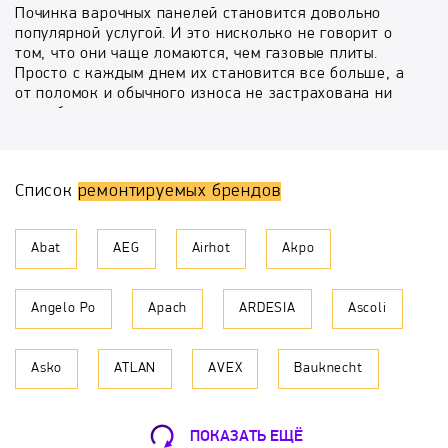
Починка варочных панелей становится довольно
популярной услугой. И это нисколько не говорит о
том, что они чаще ломаются, чем газовые плиты.
Просто с каждым днем их становится все больше, а
от поломок и обычного износа не застрахована ни
одна бытовая техника.
Ремонт варочных панелей это не обязательно
дорогостоящая услуга, включающая полную разборку
Список
ремонтируемых брендов
и сборку плиты. Это может быть и профилактика
(очистка), и избавление от царапин и потертостей
(полировка), и настройка программ, и многое другое,
Abat
AEG
Airhot
Akpo
а в зависимости от этого рассчитывается и стоимость
данной услуги. Сервисный центр «МастерБыт»
принимает заявки в любых районах Москвы
Angelo Po
Apach
ARDESIA
Ascoli
ежедневно, включая выходные и праздники, а наши
мастера стараются выехать на дом в день
обращения. Гарантия на ремонт варочных панелей
Asko
ATLAN
AVEX
Bauknecht
любого производителя до 1 года.
Что нужно сделать, чтобы заказать ремонт варочных
BBK
Beko
Beltratto
Bompani
поверхностей на своей территории? Прежде всего,
ПОКАЗАТЬ ЕЩЁ