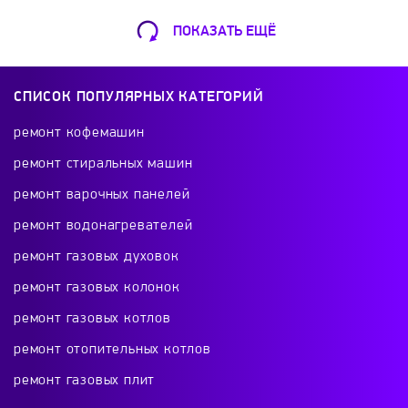
RICCI
Roller Grill
Samsung
ПОКАЗАТЬ ЕЩЁ
Ремонт Кофемашин
Samtron
Schaub Lorenz
Shivaki
Шарикоподшипниковская ул., 13А
СПИСОК ПОПУЛЯРНЫХ КАТЕГОРИЙ
+7 (499) 490-49-46
Siemens
Simfer
Smeg
Solgaz
ремонт кофемашин
ремонт стиральных машин
Starfood
Tecnoinox
Teka
ремонт варочных панелей
Ремонт телевизоров
ремонт водонагревателей
TERMIKEL
TESSA
Thor
V-ZUG
Красного Маяка 16
ремонт газовых духовок
+7 (499) 495-46-42
ремонт газовых колонок
Vestel
Vestfrost
Viatto
Volle
ремонт газовых котлов
Vortmax
Weissgauff
Whirlpool
ремонт отопительных котлов
Ремонт холодильников
ремонт газовых плит
проспект Будённого, 26к2
WOLF
Xiaomi
Yaki
Zanussi