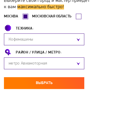
Выберите свой город и мастер приедет
Gaggenau
Gastrorag
Gefest
Ginzzu
к вам
максимально быстро!
МОСКВА
МОСКОВСКАЯ ОБЛАСТЬ
GLEM
GoldStar
Gorenje
GRAUDE
ТЕХНИКА:
Greta
Haier
Hankel
Hansa
Кофемашины
HIBERG
Hotpoint-Ariston
Hurakan
РАЙОН /
УЛИЦА /
МЕТРО:
метро Авиамоторная
ILVE
Ilvito
Indesit
Jackys
JH
Kaiser
KitchenAid
Kocateq
ВЫБРАТЬ
KOGAST
Korting
Krona
Kuche
KuchenChef
Kuppersberg
Kuppersbusch