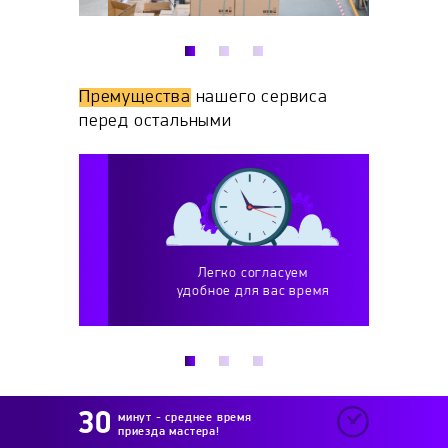
Премущества
нашего сервиса
перед остальными
Легко согласуем
Р
теров
удобное для вас время
и вып
минут - среднее время
приезда мастера!