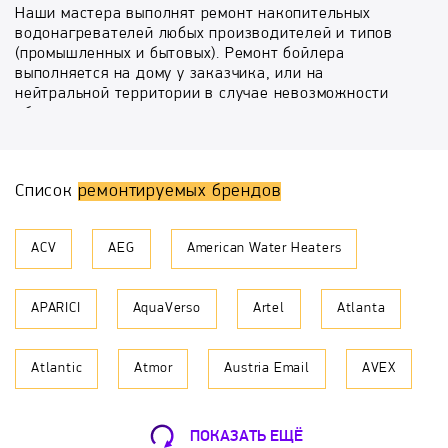
Наши мастера выполнят ремонт накопительных
водонагревателей любых производителей и типов
(промышленных и бытовых). Ремонт бойлера
выполняется на дому у заказчика, или на
нейтральной территории в случае невозможности
объяснить мастеру дорогу.
Причину выхода из строя вашего водонагревателя
мастер зачастую может определить по телефону, при
Список
ремонтируемых брендов
условии точного описания проблемы и марки
аппарата. Так же мастер сможет вас
проконсультировать по ориентировочной стоимости
ACV
AEG
American Water Heaters
и сроках ремонта. На стоимость так же будет влиять
необходимость монтажа - демонтажа. В среднем
цена на сам ремонт без учета запчасти колеблется
APARICI
AquaVerso
Artel
Atlanta
от 1100 до 1800 рублей, что является самой низкой
ценой в Москве и Московской Области.
Atlantic
Atmor
Austria Email
AVEX
Самые частые поломки бойлеров
водонагреватель не включается - требуется замена
предохранительного термостата
Ballu
BaltGaz
BAXI
Bosch
бойлер включается, но не греет - нужна замена ТЭНа
ПОКАЗАТЬ ЕЩЁ