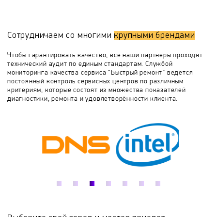
либо регулировочного термостата
бойлер выбивает УЗО либо пробки на щитке -
необходима замена ТЭНа
Bradford White
Buderus
Clage
Сотрудничаем со многими
крупными брендами
De Dietrich
De Luxe
Delta
Drazice
Чтобы гарантировать качество, все наши партнеры проходят
технический аудит по единым стандартам. Службой
мониторинга качества сервиса “Быстрый ремонт” ведётся
Edisson
Electrolux
Elsotherm
постоянный контроль сервисных центров по различным
критериям, которые состоят из множества показателей
диагностики, ремонта и удовлетворённости клиента.
Etalon
Evan
Fais
Ferroli
Fresh
Galmet
Garanterm
Gazlux
General Hydraulic
Gorenje
Haier
Hajdu
Halsen
Heateq