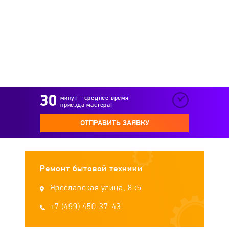
Royal Thermo
Stiebel Eltron
Stout
Styleboiler
Sunsystem
Superlux
Tatramat
TeplOks
Termet
Termica
минут - среднее время
приезда мастера!
Tesy
Thermex
Timberk
UNIPUMP
ОТПРАВИТЬ ЗАЯВКУ
Vaillant
Vatti
Verloni
Viessmann
Ремонт бытовой техники
Wert
WOLF
Zanussi
Zerten
Ярославская улица, 8к5
Zota
+7 (499) 450-37-43