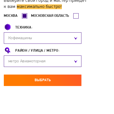
Выберите свой город и мастер приедет
Hotpoint-Ariston
Hyundai
Katrin-K
к вам
максимально быстро!
МОСКВА
МОСКОВСКАЯ ОБЛАСТЬ
Komanchi
Kospel
Ladogaz
Lemax
ТЕХНИКА:
Leran
Loriot
Metalac
Mizudo
Кофемашины
Mora
NAVIEN
Neoclima
Neva
РАЙОН /
УЛИЦА /
МЕТРО:
метро Авиамоторная
Neva-Tranzit
Nibe
Nofer
Oasis
OSO
Parpol
Polaris
Proffi
ВЫБРАТЬ
Protherm
Redmond
Reflex
Regent
Rinnai
Roda
Rointe
Royal Clima