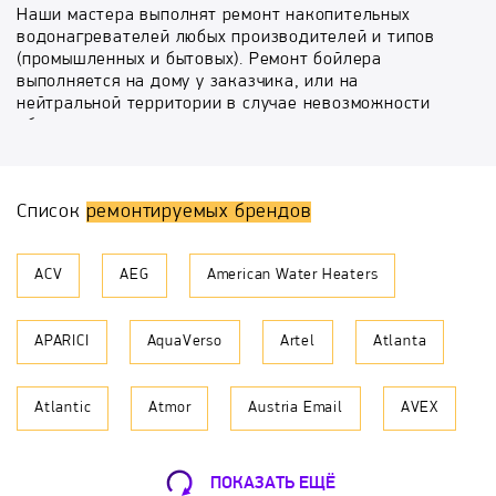
Наши мастера выполнят ремонт накопительных
водонагревателей любых производителей и типов
(промышленных и бытовых). Ремонт бойлера
выполняется на дому у заказчика, или на
нейтральной территории в случае невозможности
объяснить мастеру дорогу.
Причину выхода из строя вашего водонагревателя
мастер зачастую может определить по телефону, при
Список
ремонтируемых брендов
условии точного описания проблемы и марки
аппарата. Так же мастер сможет вас
проконсультировать по ориентировочной стоимости
ACV
AEG
American Water Heaters
и сроках ремонта. На стоимость так же будет влиять
необходимость монтажа - демонтажа. В среднем
цена на сам ремонт без учета запчасти колеблется
APARICI
AquaVerso
Artel
Atlanta
от 1100 до 1800 рублей, что является самой низкой
ценой в Москве и Московской Области.
Atlantic
Atmor
Austria Email
AVEX
Самые частые поломки бойлеров
водонагреватель не включается - требуется замена
предохранительного термостата
Ballu
BaltGaz
BAXI
Bosch
бойлер включается, но не греет - нужна замена ТЭНа
ПОКАЗАТЬ ЕЩЁ