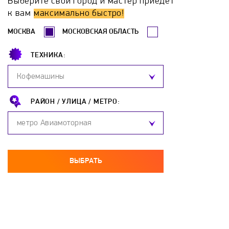
Выберите свой город и мастер приедет
Hotpoint-Ariston
Hyundai
Katrin-K
к вам
максимально быстро!
МОСКВА
МОСКОВСКАЯ ОБЛАСТЬ
Komanchi
Kospel
Ladogaz
Lemax
ТЕХНИКА:
Leran
Loriot
Metalac
Mizudo
Кофемашины
Mora
NAVIEN
Neoclima
Neva
РАЙОН /
УЛИЦА /
МЕТРО:
метро Авиамоторная
Neva-Tranzit
Nibe
Nofer
Oasis
OSO
Parpol
Polaris
Proffi
ВЫБРАТЬ
Protherm
Redmond
Reflex
Regent
Rinnai
Roda
Rointe
Royal Clima