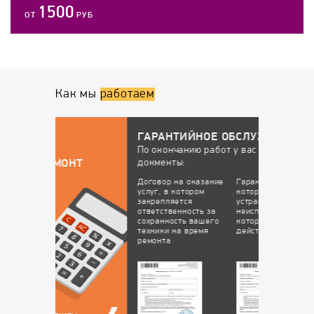
1500
ОТ
РУБ
Как мы
работаем
ГАРАНТИЙНОЕ ОБСЛУЖИВАНИЕ
По окончанию работ у вас будут все
докменты:
НТ
Договор на оказание
Гарантийный талон, в
услуг, в котором
котором перечислены
закрепляется
устранённые
ответственность за
неисправности, на
сохранность вашего
которые будет
техники на время
действовать гарантия
ремонта