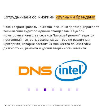
либо регулировочного термостата
бойлер выбивает УЗО либо пробки на щитке -
необходима замена ТЭНа
Bradford White
Buderus
Clage
Сотрудничаем со многими
крупными брендами
De Dietrich
De Luxe
Delta
Drazice
Чтобы гарантировать качество, все наши партнеры проходят
технический аудит по единым стандартам. Службой
мониторинга качества сервиса “Быстрый ремонт” ведётся
Edisson
Electrolux
Elsotherm
постоянный контроль сервисных центров по различным
критериям, которые состоят из множества показателей
диагностики, ремонта и удовлетворённости клиента.
Etalon
Evan
Fais
Ferroli
Fresh
Galmet
Garanterm
Gazlux
General Hydraulic
Gorenje
Haier
Hajdu
Halsen
Heateq