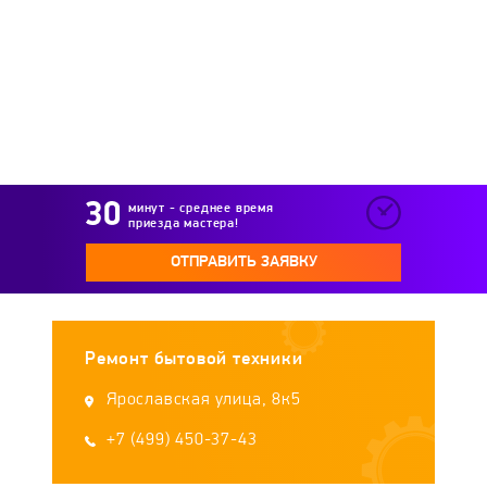
Royal Thermo
Stiebel Eltron
Stout
Styleboiler
Sunsystem
Superlux
Tatramat
TeplOks
Termet
Termica
минут - среднее время
приезда мастера!
Tesy
Thermex
Timberk
UNIPUMP
ОТПРАВИТЬ ЗАЯВКУ
Vaillant
Vatti
Verloni
Viessmann
Ремонт бытовой техники
Wert
WOLF
Zanussi
Zerten
Ярославская улица, 8к5
Zota
+7 (499) 450-37-43