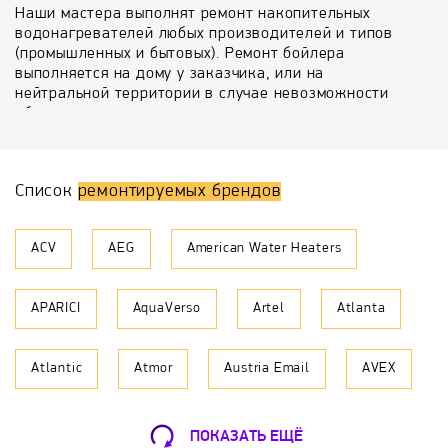
Наши мастера выполнят ремонт накопительных
водонагревателей любых производителей и типов
(промышленных и бытовых). Ремонт бойлера
выполняется на дому у заказчика, или на
нейтральной территории в случае невозможности
объяснить мастеру дорогу.
Причину выхода из строя вашего водонагревателя
мастер зачастую может определить по телефону, при
Список
ремонтируемых брендов
условии точного описания проблемы и марки
аппарата. Так же мастер сможет вас
проконсультировать по ориентировочной стоимости
ACV
AEG
American Water Heaters
и сроках ремонта. На стоимость так же будет влиять
необходимость монтажа - демонтажа. В среднем
цена на сам ремонт без учета запчасти колеблется
APARICI
AquaVerso
Artel
Atlanta
от 1100 до 1800 рублей, что является самой низкой
ценой в Москве и Московской Области.
Atlantic
Atmor
Austria Email
AVEX
Самые частые поломки бойлеров
водонагреватель не включается - требуется замена
предохранительного термостата
Ballu
BaltGaz
BAXI
Bosch
бойлер включается, но не греет - нужна замена ТЭНа
ПОКАЗАТЬ ЕЩЁ