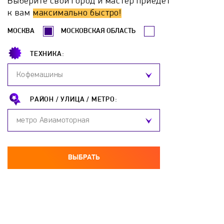
Выберите свой город и мастер приедет
Hotpoint-Ariston
Hyundai
Katrin-K
к вам
максимально быстро!
МОСКВА
МОСКОВСКАЯ ОБЛАСТЬ
Komanchi
Kospel
Ladogaz
Lemax
ТЕХНИКА:
Leran
Loriot
Metalac
Mizudo
Кофемашины
Mora
NAVIEN
Neoclima
Neva
РАЙОН /
УЛИЦА /
МЕТРО:
метро Авиамоторная
Neva-Tranzit
Nibe
Nofer
Oasis
OSO
Parpol
Polaris
Proffi
ВЫБРАТЬ
Protherm
Redmond
Reflex
Regent
Rinnai
Roda
Rointe
Royal Clima