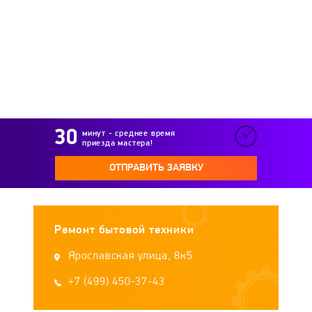
Royal Thermo
Stiebel Eltron
Stout
Styleboiler
Sunsystem
Superlux
Tatramat
TeplOks
Termet
Termica
минут - среднее время
приезда мастера!
Tesy
Thermex
Timberk
UNIPUMP
ОТПРАВИТЬ ЗАЯВКУ
Vaillant
Vatti
Verloni
Viessmann
Ремонт бытовой техники
Wert
WOLF
Zanussi
Zerten
Ярославская улица, 8к5
Zota
+7 (499) 450-37-43