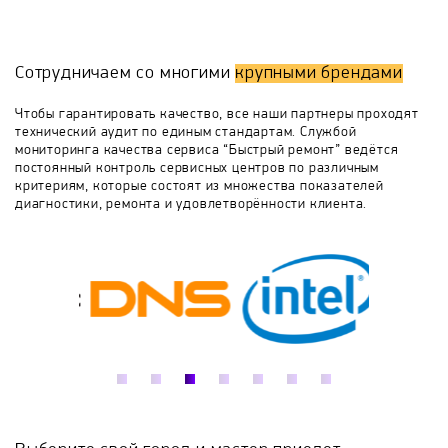
либо регулировочного термостата
бойлер выбивает УЗО либо пробки на щитке -
необходима замена ТЭНа
Bradford White
Buderus
Clage
Сотрудничаем со многими
крупными брендами
De Dietrich
De Luxe
Delta
Drazice
Чтобы гарантировать качество, все наши партнеры проходят
технический аудит по единым стандартам. Службой
мониторинга качества сервиса “Быстрый ремонт” ведётся
Edisson
Electrolux
Elsotherm
постоянный контроль сервисных центров по различным
критериям, которые состоят из множества показателей
диагностики, ремонта и удовлетворённости клиента.
Etalon
Evan
Fais
Ferroli
Fresh
Galmet
Garanterm
Gazlux
General Hydraulic
Gorenje
Haier
Hajdu
Halsen
Heateq