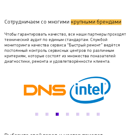
либо регулировочного термостата
бойлер выбивает УЗО либо пробки на щитке -
необходима замена ТЭНа
Bradford White
Buderus
Clage
Сотрудничаем со многими
крупными брендами
De Dietrich
De Luxe
Delta
Drazice
Чтобы гарантировать качество, все наши партнеры проходят
технический аудит по единым стандартам. Службой
мониторинга качества сервиса “Быстрый ремонт” ведётся
Edisson
Electrolux
Elsotherm
постоянный контроль сервисных центров по различным
критериям, которые состоят из множества показателей
диагностики, ремонта и удовлетворённости клиента.
Etalon
Evan
Fais
Ferroli
Fresh
Galmet
Garanterm
Gazlux
General Hydraulic
Gorenje
Haier
Hajdu
Halsen
Heateq