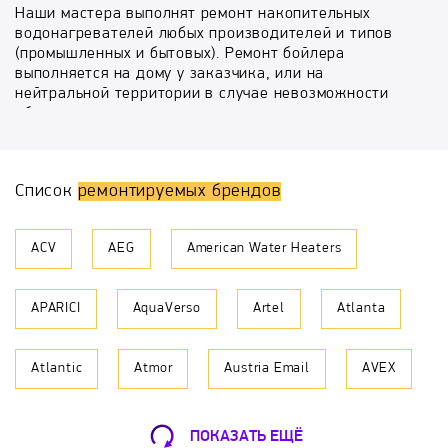
Наши мастера выполнят ремонт накопительных
водонагревателей любых производителей и типов
(промышленных и бытовых). Ремонт бойлера
выполняется на дому у заказчика, или на
нейтральной территории в случае невозможности
объяснить мастеру дорогу.
Причину выхода из строя вашего водонагревателя
мастер зачастую может определить по телефону, при
Список
ремонтируемых брендов
условии точного описания проблемы и марки
аппарата. Так же мастер сможет вас
проконсультировать по ориентировочной стоимости
ACV
AEG
American Water Heaters
и сроках ремонта. На стоимость так же будет влиять
необходимость монтажа - демонтажа. В среднем
цена на сам ремонт без учета запчасти колеблется
APARICI
AquaVerso
Artel
Atlanta
от 1100 до 1800 рублей, что является самой низкой
ценой в Москве и Московской Области.
Atlantic
Atmor
Austria Email
AVEX
Самые частые поломки бойлеров
водонагреватель не включается - требуется замена
предохранительного термостата
Ballu
BaltGaz
BAXI
Bosch
бойлер включается, но не греет - нужна замена ТЭНа
ПОКАЗАТЬ ЕЩЁ