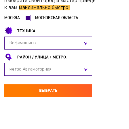
Выберите свой город и мастер приедет
Hotpoint-Ariston
Hyundai
Katrin-K
к вам
максимально быстро!
МОСКВА
МОСКОВСКАЯ ОБЛАСТЬ
Komanchi
Kospel
Ladogaz
Lemax
ТЕХНИКА:
Leran
Loriot
Metalac
Mizudo
Кофемашины
Mora
NAVIEN
Neoclima
Neva
РАЙОН /
УЛИЦА /
МЕТРО:
метро Авиамоторная
Neva-Tranzit
Nibe
Nofer
Oasis
OSO
Parpol
Polaris
Proffi
ВЫБРАТЬ
Protherm
Redmond
Reflex
Regent
Rinnai
Roda
Rointe
Royal Clima