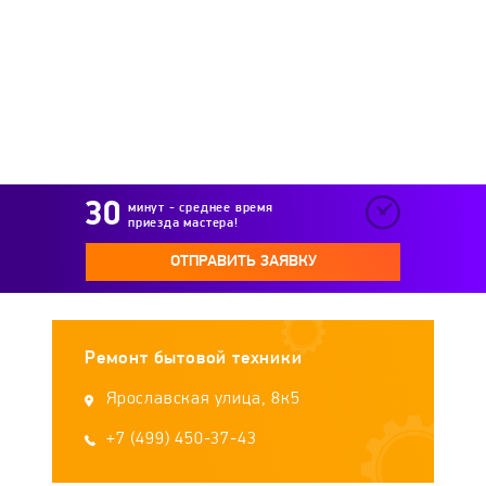
Royal Thermo
Stiebel Eltron
Stout
Styleboiler
Sunsystem
Superlux
Tatramat
TeplOks
Termet
Termica
минут - среднее время
приезда мастера!
Tesy
Thermex
Timberk
UNIPUMP
ОТПРАВИТЬ ЗАЯВКУ
Vaillant
Vatti
Verloni
Viessmann
Ремонт бытовой техники
Wert
WOLF
Zanussi
Zerten
Ярославская улица, 8к5
Zota
+7 (499) 450-37-43