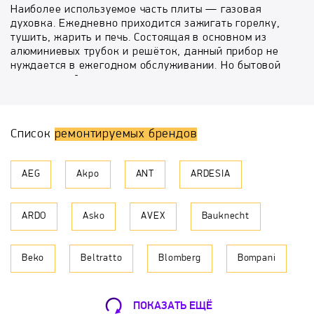
Наиболее используемое часть плиты — газовая
духовка. Ежедневно приходится зажигать горелку,
тушить, жарить и печь. Состоящая в основном из
алюминиевых трубок и решёток, данный прибор не
нуждается в ежегодном обслуживании. Но бытовой
техники свойственно ломаться, и по истечении
времени в работе появляются различные
неисправности. Что делать если духовка стала
гаснуть после отпускания ручки или еда перестала
Список
ремонтируемых брендов
пропекаться? Обратиться за помощью в
специализированную мастерскую и пригласить
мастера на дом. Специалисты компании
AEG
Akpo
ANT
ARDESIA
«БыстрыйРемонт» помогут удаленно
отремонтировать духовку по месту её установки.
ARDO
Asko
AVEX
Bauknecht
Ремонт газовой духовки опасное и ответственное
мероприятие, исполняется квалифицированным
лицом с допуском к газоопасным работам.
Beko
Beltratto
Blomberg
Bompani
Самостоятельное вмешательство — запрещено
законодательно. Персонал нашего сервиса опытные
и обученные люди, которые предлагают Вам услуги
Bosch
Brandt
Candy
Cata
на следующих условиях.
ПОКАЗАТЬ ЕЩЁ