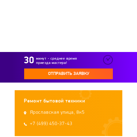
Remenis
RICCI
Samsung
Samtron
Schaub Lorenz
Schlosser
Shivaki
Siemens
Simfer
Smeg
Teka
минут - среднее время
приезда мастера!
TESSA
Thor
Vestel
Vestfrost
ОТПРАВИТЬ ЗАЯВКУ
Volle
Weissgauff
Whirlpool
WOLF
Ремонт бытовой техники
Zanussi
Zigmund&Shtain
Zorg
Ярославская улица, 8к5
+7 (499) 450-37-43