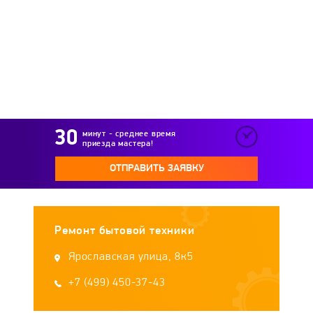
Remenis
RICCI
Samsung
Samtron
Schaub Lorenz
Schlosser
Shivaki
Siemens
Simfer
Smeg
Teka
минут - среднее время
приезда мастера!
TESSA
Thor
Vestel
Vestfrost
ОТПРАВИТЬ ЗАЯВКУ
Volle
Weissgauff
Whirlpool
WOLF
Ремонт бытовой техники
Zanussi
Zigmund&Shtain
Zorg
Ярославская улица, 8к5
+7 (499) 450-37-43