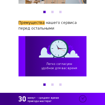
Премущества
нашего сервиса
перед остальными
Легко согласуем
Р
теров
удобное для вас время
и вып
минут - среднее время
приезда мастера!