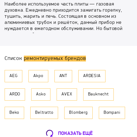
Наиболее используемое часть плиты — газовая
духовка. Ежедневно приходится зажигать горелку,
тушить, жарить и печь. Состоящая в основном из
алюминиевых трубок и решёток, данный прибор не
нуждается в ежегодном обслуживании. Но бытовой
техники свойственно ломаться, и по истечении
времени в работе появляются различные
неисправности. Что делать если духовка стала
гаснуть после отпускания ручки или еда перестала
Список
ремонтируемых брендов
пропекаться? Обратиться за помощью в
специализированную мастерскую и пригласить
мастера на дом. Специалисты компании
AEG
Akpo
ANT
ARDESIA
«БыстрыйРемонт» помогут удаленно
отремонтировать духовку по месту её установки.
ARDO
Asko
AVEX
Bauknecht
Ремонт газовой духовки опасное и ответственное
мероприятие, исполняется квалифицированным
лицом с допуском к газоопасным работам.
Beko
Beltratto
Blomberg
Bompani
Самостоятельное вмешательство — запрещено
законодательно. Персонал нашего сервиса опытные
и обученные люди, которые предлагают Вам услуги
Bosch
Brandt
Candy
Cata
на следующих условиях.
ПОКАЗАТЬ ЕЩЁ