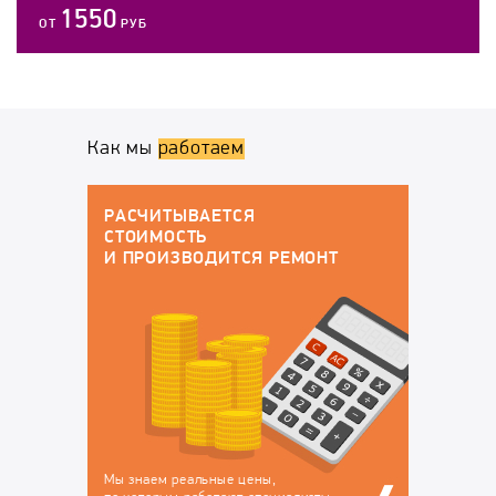
1550
ОТ
РУБ
Как мы
работаем
ГАРАНТИЙНОЕ ОБСЛУЖИВАНИЕ
По окончанию работ у вас будут все
докменты:
РЕМОНТ
Договор на оказание
Гарантийный талон, в
услуг, в котором
котором перечислены
закрепляется
устранённые
ответственность за
неисправности, на
сохранность вашего
которые будет
техники на время
действовать гарантия
ремонта