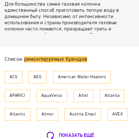
Для большинства семей газовая колонка
единственный способ приготовить теплую воду в
домашнем быту. Независимо от интенсивности
использования и страны производителя газовые
колонки часто ломаются, прекращают греть и
превращаются в бесполезную вещь. Если учесть, что
в горячей воде нуждаются все — испорченная
газовая колонка становится головной болью.
Список
ремонтируемых брендов
Теперь рассмотри причины, по которым отказывается
работать газовая колонка, разделим их на два вида:
ACV
AEG
American Water Heaters
Механический: износ рабочих элементов (порвалась
мембрана, сгорела термопара, чувствительный
датчик);
APARICI
AquaVerso
Artel
Atlanta
Естественный: засор горелки, трубки запальника,
радиатора — что существенно снижает КПД.
Это последствия отсутствия ежегодного
технического обслуживания, которым пренебрегает
Atlantic
Atmor
Austria Email
AVEX
владелец, доведя аппарат до неработающего
состояния.
Ремонт газовых колонок на дому в день
обращения!
Ballu
BaltGaz
BAXI
Bosch
ПОКАЗАТЬ ЕЩЁ
Имейте в виду, данный вид техники запрещено