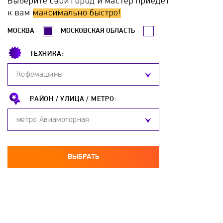
Выберите свой город и мастер приедет
Hotpoint-Ariston
Hyundai
Katrin-K
к вам
максимально быстро!
МОСКВА
МОСКОВСКАЯ ОБЛАСТЬ
Komanchi
Kospel
Ladogaz
Lemax
ТЕХНИКА:
Leran
Loriot
Metalac
Mizudo
Кофемашины
Mora
NAVIEN
Neoclima
Neva
РАЙОН /
УЛИЦА /
МЕТРО:
метро Авиамоторная
Neva-Tranzit
Nibe
Nofer
Oasis
OSO
Parpol
Polaris
Proffi
ВЫБРАТЬ
Protherm
Redmond
Reflex
Regent
Rinnai
Roda
Rointe
Royal Clima