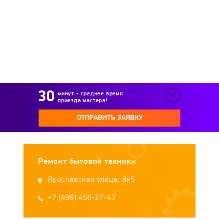
Royal Thermo
Stiebel Eltron
Stout
Styleboiler
Sunsystem
Superlux
Tatramat
TeplOks
Termet
Termica
минут - среднее время
приезда мастера!
Tesy
Thermex
Timberk
UNIPUMP
ОТПРАВИТЬ ЗАЯВКУ
Vaillant
Vatti
Verloni
Viessmann
Ремонт бытовой техники
Wert
WOLF
Zanussi
Zerten
Ярославская улица, 8к5
Zota
+7 (499) 450-37-43