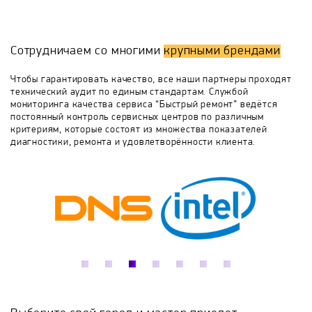
демонтировать и увозить в сервисную компанию,
поэтому ремонт газовых колонок в Москве
Bradford White
Buderus
Clage
разрешено осуществлять с выездом мастера к
Сотрудничаем со многими
крупными брендами
заказчику на дом. Таким образом, текущие ремонты
и профилактические работы инженера проводят
De Dietrich
De Luxe
Delta
Drazice
Чтобы гарантировать качество, все наши партнеры проходят
непосредственно по месту установки колонки, где
технический аудит по единым стандартам. Службой
после диагностического осмотра выявляется вид и
мониторинга качества сервиса “Быстрый ремонт” ведётся
характер неисправности, осуществляется
Edisson
Electrolux
Elsotherm
постоянный контроль сервисных центров по различным
последующий ремонт с заменой новых запчастей.
критериям, которые состоят из множества показателей
диагностики, ремонта и удовлетворённости клиента.
Etalon
Evan
Fais
Ferroli
Fresh
Galmet
Garanterm
Gazlux
General Hydraulic
Gorenje
Haier
Hajdu
Halsen
Heateq