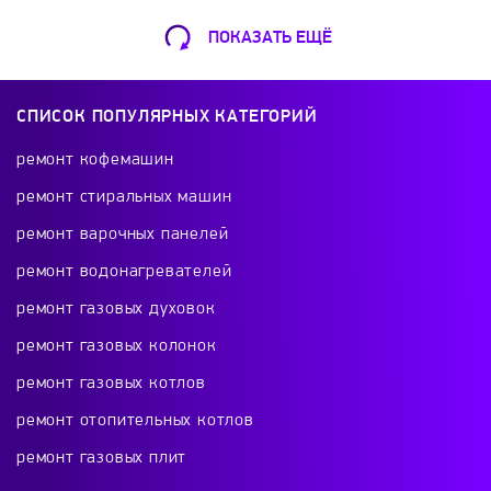
Luch Profi
LUX
Metal-Fach
Mimaks
ПОКАЗАТЬ ЕЩЁ
Ремонт Кофемашин
Mizudo
Modul
MOST
Mozyr
Шарикоподшипниковская ул., 13А
СПИСОК ПОПУЛЯРНЫХ КАТЕГОРИЙ
+7 (499) 490-49-46
MSR
NAVIEN
Navigator
Neoclima
ремонт кофемашин
ремонт стиральных машин
Neva
Nibe
Nova Florida
Oasis
ремонт варочных панелей
Ремонт телевизоров
ремонт водонагревателей
Ochag
Oklima
OLEFINI
Olympia
Красного Маяка 16
ремонт газовых духовок
+7 (499) 495-46-42
ремонт газовых колонок
Parpol
Pechkin
Pereko
Protherm
ремонт газовых котлов
REDIUS
Reko
Resurs
RexWatt
ремонт отопительных котлов
Ремонт холодильников
ремонт газовых плит
проспект Будённого, 26к2
Riello
Rinnai
Robens
Roda