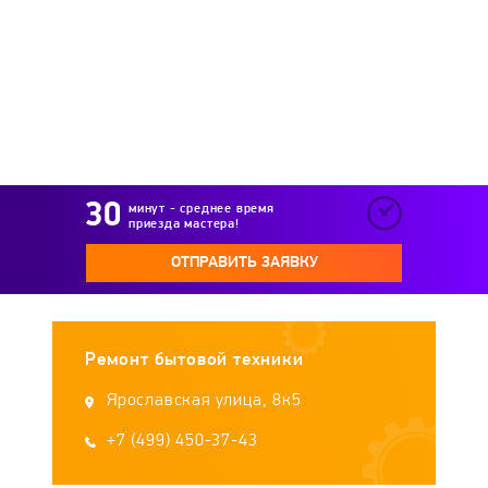
Immergas
Intois
Junker
Kalashnikov
Kamskaya Posuda
Kedr
Kentatsu
Kerona
Kirovskiy zavod
минут - среднее время
приезда мастера!
Kiturami
Konord
Konvektika
ОТПРАВИТЬ ЗАЯВКУ
Koreastar
Kospel
Kostrzewa
Ремонт бытовой техники
KROLL
KUPER
Lamborghini
Ярославская улица, 8к5
LEBERG
+7 (499) 450-37-43
Lemax
Liepsnele
Loriot