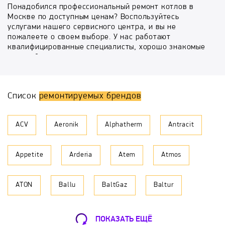
Понадобился профессиональный ремонт котлов в
Москве по доступным ценам? Воспользуйтесь
услугами нашего сервисного центра, и вы не
пожалеете о своем выборе. У нас работают
квалифицированные специалисты, хорошо знакомые
с устройством современного водонагревательного
оборудования, что позволяет гарантировать высокое
качество предоставляемых услуг.
Список
ремонтируемых брендов
Безопасность – наш приоритет. Мы понимаем всю
ответственность, которая ложится на плечи
мастеров, а потому тщательно проверяем
ACV
Aeronik
Alphatherm
Antracit
функциональность водонагревательных котлов и
только после этого сдаем работу заказчику.
Благодаря такому подходу вы можете не
Appetite
Arderia
Atem
Atmos
сомневаться в безопасности использования котлов.
Главное преимущество компании
ATON
Ballu
BaltGaz
Baltur
Обратите внимание, что мы не просто устраняем
неисправность водонагревательного оборудования,
а берем на себя комплексный сервис котлов. Наши
BAMZ
BAXI
Beretta
Biol
сотрудники проводят следующие работы:
ПОКАЗАТЬ ЕЩЁ