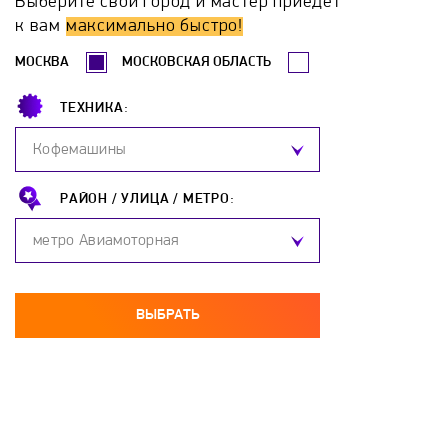
Выберите свой город и мастер приедет
Erdo
Ermak
Esbit
Euronord
к вам
максимально быстро!
МОСКВА
МОСКОВСКАЯ ОБЛАСТЬ
Evan
FACI
Ferroli
Fondital
ТЕХНИКА:
Frico
Galan
Galmet
Gazlux
Кофемашины
GCE
Gejzer
General Climate
РАЙОН /
УЛИЦА /
МЕТРО:
метро Авиамоторная
General Electric
GIERSCH
Grandeg
Haier
Hajdu
Hansa
Heiztechnik
ВЫБРАТЬ
Hintek
Honeywell
Hosseven
Hotpoint-Ariston
Hydrosta
Hyundai