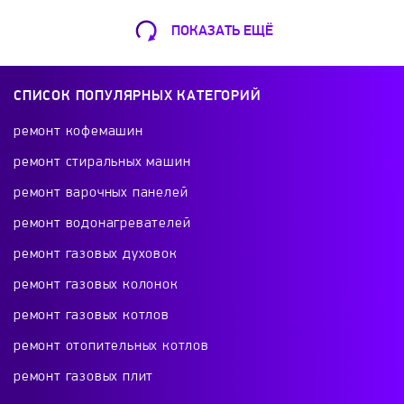
Luch Profi
LUX
Metal-Fach
Mimaks
ПОКАЗАТЬ ЕЩЁ
Ремонт Кофемашин
Mizudo
Modul
MOST
Mozyr
Шарикоподшипниковская ул., 13А
СПИСОК ПОПУЛЯРНЫХ КАТЕГОРИЙ
+7 (499) 490-49-46
MSR
NAVIEN
Navigator
Neoclima
ремонт кофемашин
ремонт стиральных машин
Neva
Nibe
Nova Florida
Oasis
ремонт варочных панелей
Ремонт телевизоров
ремонт водонагревателей
Ochag
Oklima
OLEFINI
Olympia
Красного Маяка 16
ремонт газовых духовок
+7 (499) 495-46-42
ремонт газовых колонок
Parpol
Pechkin
Pereko
Protherm
ремонт газовых котлов
REDIUS
Reko
Resurs
RexWatt
ремонт отопительных котлов
Ремонт холодильников
ремонт газовых плит
проспект Будённого, 26к2
Riello
Rinnai
Robens
Roda