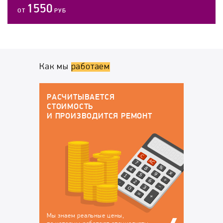
1550
ОТ
РУБ
Как мы
работаем
ГАРАНТИЙНОЕ ОБСЛУЖИВАНИЕ
По окончанию работ у вас будут все
докменты:
РЕМОНТ
Договор на оказание
Гарантийный талон, в
услуг, в котором
котором перечислены
закрепляется
устранённые
ответственность за
неисправности, на
сохранность вашего
которые будет
техники на время
действовать гарантия
ремонта