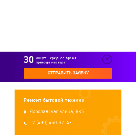
Immergas
Intois
Junker
Kalashnikov
Kamskaya Posuda
Kedr
Kentatsu
Kerona
Kirovskiy zavod
минут - среднее время
приезда мастера!
Kiturami
Konord
Konvektika
ОТПРАВИТЬ ЗАЯВКУ
Koreastar
Kospel
Kostrzewa
Ремонт бытовой техники
KROLL
KUPER
Lamborghini
Ярославская улица, 8к5
LEBERG
+7 (499) 450-37-43
Lemax
Liepsnele
Loriot