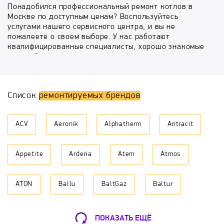
Понадобился профессиональный ремонт котлов в
Москве по доступным ценам? Воспользуйтесь
услугами нашего сервисного центра, и вы не
пожалеете о своем выборе. У нас работают
квалифицированные специалисты, хорошо знакомые
с устройством современного водонагревательного
оборудования, что позволяет гарантировать высокое
качество предоставляемых услуг.
Список
ремонтируемых брендов
Безопасность – наш приоритет. Мы понимаем всю
ответственность, которая ложится на плечи
мастеров, а потому тщательно проверяем
ACV
Aeronik
Alphatherm
Antracit
функциональность водонагревательных котлов и
только после этого сдаем работу заказчику.
Благодаря такому подходу вы можете не
Appetite
Arderia
Atem
Atmos
сомневаться в безопасности использования котлов.
Главное преимущество компании
ATON
Ballu
BaltGaz
Baltur
Обратите внимание, что мы не просто устраняем
неисправность водонагревательного оборудования,
а берем на себя комплексный сервис котлов. Наши
BAMZ
BAXI
Beretta
Biol
сотрудники проводят следующие работы:
ПОКАЗАТЬ ЕЩЁ