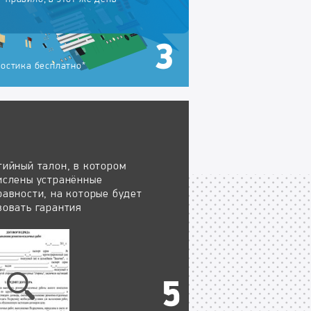
остика бесплатно*
тийный талон, в котором
ислены устранённые
равности, на которые будет
вовать гарантия