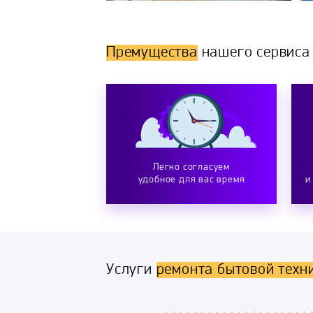
Премущества
нашего сервиса
Легко согласуем
удобное для вас время
и
Услуги
ремонта бытовой техн