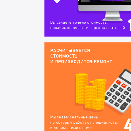
Вы узнаете точную стоимость,
никаких переплат и скрытых платежей
РАСЧИТЫВАЕТСЯ
СТОИМОСТЬ
И ПРОИЗВОДИТСЯ РЕМОНТ
Мы знаем реальные цены,
по которым работают специалисты,
и делимся ими с вами.