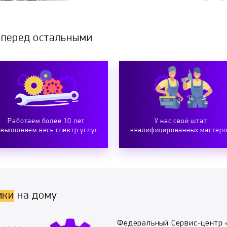
 перед остальными
Работаем более 10 лет
У нас свой штат
 выполняем весь спектр услуг
квалифицированных мастер
ики
на дому
Федеральный Сервис-центр 