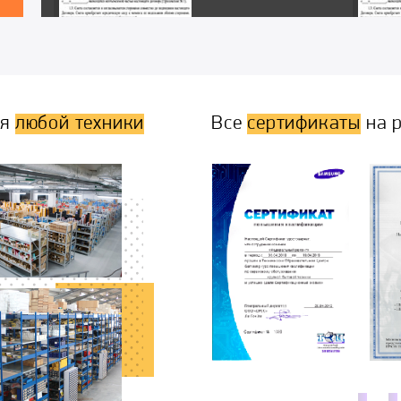
ля
любой техники
Все
сертификаты
на р