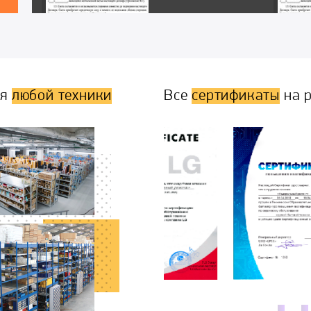
ля
любой техники
Все
сертификаты
на р