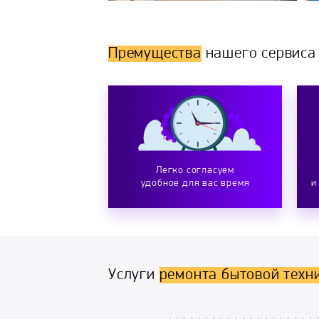
Премущества
нашего сервиса
Легко согласуем
удобное для вас время
и
Услуги
ремонта бытовой техн