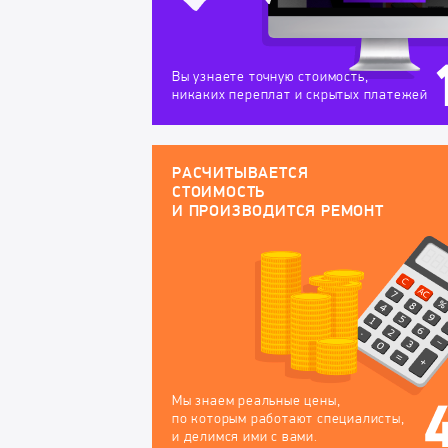
Вы узнаете точную стоимость,
никаких переплат и скрытых платежей
РАСЧИТЫВАЕТСЯ
СТОИМОСТЬ
И ПРОИЗВОДИТСЯ РЕМОНТ
Мы знаем реальные цены,
по которым работают специалисты,
и делимся ими с вами.