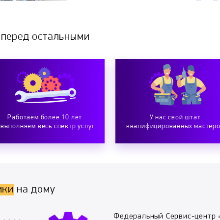
 перед остальными
Работаем более 10 лет
У нас свой штат
 выполняем весь спектр услуг
квалифицированных мастер
ики
на дому
Федеральный Сервис-центр 