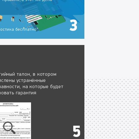
остика бесплатно*
тийный талон, в котором
ислены устранённые
равности, на которые будет
вовать гарантия