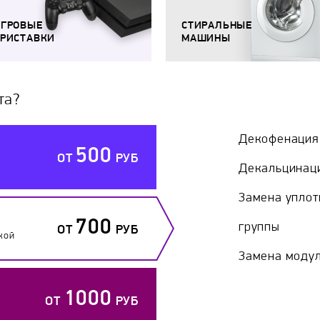
ИГРОВЫЕ
СТИРАЛЬНЫЕ
РИСТАВКИ
МАШИНЫ
та?
Декофенация
500
ОТ
РУБ
Декальцинац
Замена уплот
700
группы
ОТ
РУБ
кой
Замена модул
1000
ОТ
РУБ
й