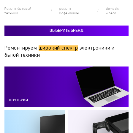
Ремонт бытовой
ремонт
dometic
техники
Кофемашин
waeco
ВЫБЕРИТЕ БРЕНД
Ремонтируем
широкий спектр
электроники и
бытой техники
НОУТБУКИ