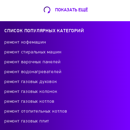
Nivona
Nuova Simonelli
OKEAN
ПОКАЗАТЬ ЕЩЁ
Ремонт Кофемашин
Optimal
Orange
Oursson
Шарикоподшипниковская ул., 13А
СПИСОК ПОПУЛЯРНЫХ КАТЕГОРИЙ
+7 (499) 490-49-46
Panasonic
Philips
Polaris
ремонт кофемашин
ремонт стиральных машин
Portofino
Powercom
Princess
ремонт варочных панелей
Ремонт телевизоров
ремонт водонагревателей
Proffi
Proffi Home
Profi Cook
Красного Маяка 16
ремонт газовых духовок
+7 (499) 495-46-42
ремонт газовых колонок
Promac
PROMO
ProXima
Qilive
ремонт газовых котлов
Redmond
Rommelsbacher
Rondell
ремонт отопительных котлов
Ремонт холодильников
ремонт газовых плит
проспект Будённого, 26к2
Rosinka
Russell Hobbs
Sanremo