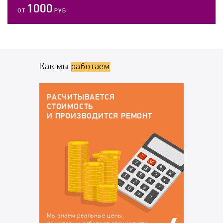
1000
ОТ
РУБ
Как мы
работаем
ГАРАНТИЙНОЕ ОБСЛУЖИВАНИЕ
По окончанию работ у вас будут все
докменты:
НТ
Договор на оказание
Гарантийный талон, в
услуг, в котором
котором перечислены
закрепляется
устранённые
ответственность за
неисправности, на
сохранность вашего
которые будет
техники на время
действовать гарантия
ремонта