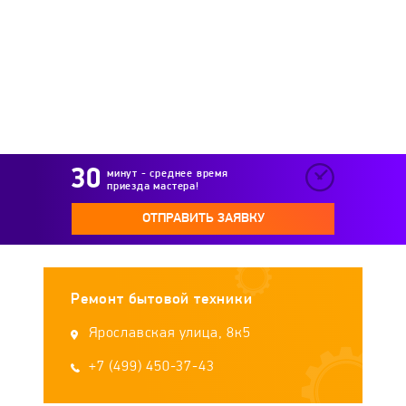
Krups
Kuppersbusch
La Cimbali
Ladomir
Laretti
Lelit
Leran
LOFRA
Lui lEspresso
LUMME
минут - среднее время
приезда мастера!
Magio
MAGNIT
Makita
Marta
ОТПРАВИТЬ ЗАЯВКУ
Maxwell
Mayer & Boch
Melitta
Ремонт бытовой техники
MEROL
Midea
Miele
Ярославская улица, 8к5
Morphy Richards
+7 (499) 450-37-43
Moulinex
Mystery