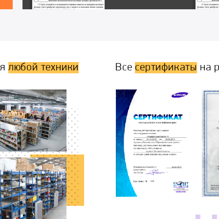
ля
любой техники
Все
сертификаты
на р