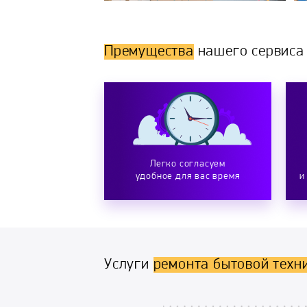
Премущества
нашего сервиса
Легко согласуем
удобное для вас время
и
Услуги
ремонта бытовой техн