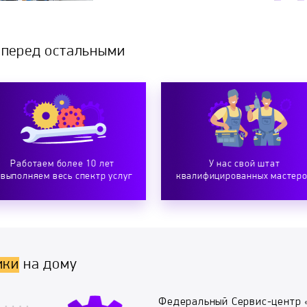
 перед остальными
Работаем более 10 лет
У нас свой штат
 выполняем весь спектр услуг
квалифицированных мастер
ики
на дому
Федеральный Сервис-центр 