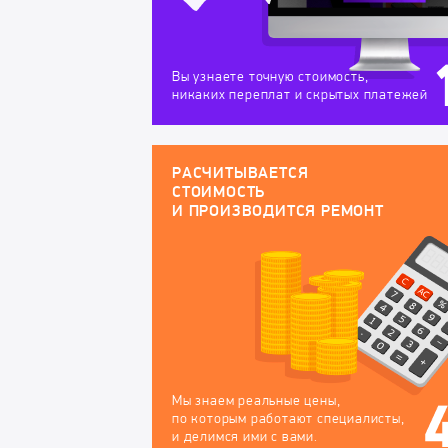
Вы узнаете точную стоимость,
никаких переплат и скрытых платежей
РАСЧИТЫВАЕТСЯ
СТОИМОСТЬ
И ПРОИЗВОДИТСЯ РЕМОНТ
Мы знаем реальные цены,
по которым работают специалисты,
и делимся ими с вами.