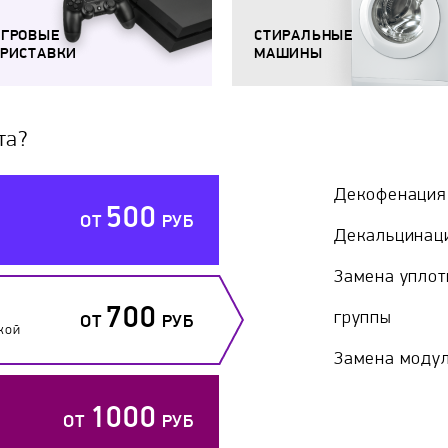
ИГРОВЫЕ
СТИРАЛЬНЫЕ
РИСТАВКИ
МАШИНЫ
та?
Декофенация
500
ОТ
РУБ
Декальцинац
Замена уплот
700
группы
ОТ
РУБ
кой
Замена модул
1000
ОТ
РУБ
й