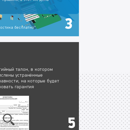
остика бесплатно*
тийный талон, в котором
ислены устранённые
равности, на которые будет
вовать гарантия