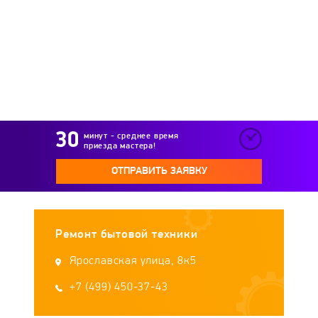
Krups
Kuppersbusch
La Cimbali
Ladomir
Laretti
Lelit
Leran
LOFRA
Lui lEspresso
LUMME
минут - среднее время
приезда мастера!
Magio
MAGNIT
Makita
Marta
ОТПРАВИТЬ ЗАЯВКУ
Maxwell
Mayer & Boch
Melitta
Ремонт бытовой техники
MEROL
Midea
Miele
Ярославская улица, 8к5
Morphy Richards
+7 (499) 450-37-43
Moulinex
Mystery