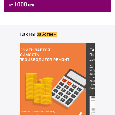
1000
ОТ
РУБ
Как мы
работаем
ГАРАНТИЙНОЕ ОБСЛУЖИВАНИЕ
По окончанию работ у вас будут все
докменты:
НТ
Договор на оказание
Гарантийный талон, в
услуг, в котором
котором перечислены
закрепляется
устранённые
ответственность за
неисправности, на
сохранность вашего
которые будет
техники на время
действовать гарантия
ремонта