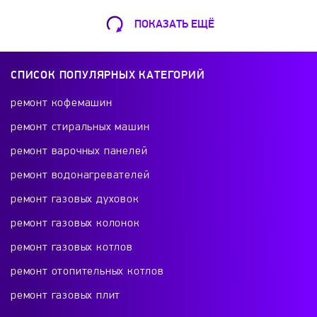
Nivona
Nuova Simonelli
OKEAN
ПОКАЗАТЬ ЕЩЁ
Ремонт Кофемашин
Optimal
Orange
Oursson
Шарикоподшипниковская ул., 13А
СПИСОК ПОПУЛЯРНЫХ КАТЕГОРИЙ
+7 (499) 490-49-46
Panasonic
Philips
Polaris
ремонт кофемашин
ремонт стиральных машин
Portofino
Powercom
Princess
ремонт варочных панелей
Ремонт телевизоров
ремонт водонагревателей
Proffi
Proffi Home
Profi Cook
Красного Маяка 16
ремонт газовых духовок
+7 (499) 495-46-42
ремонт газовых колонок
Promac
PROMO
ProXima
Qilive
ремонт газовых котлов
Redmond
Rommelsbacher
Rondell
ремонт отопительных котлов
Ремонт холодильников
ремонт газовых плит
проспект Будённого, 26к2
Rosinka
Russell Hobbs
Sanremo