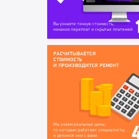
Вы узнаете точную стоимость,
никаких переплат и скрытых платежей
РАСЧИТЫВАЕТСЯ
СТОИМОСТЬ
И ПРОИЗВОДИТСЯ РЕМОНТ
Мы знаем реальные цены,
по которым работают специалисты,
и делимся ими с вами.