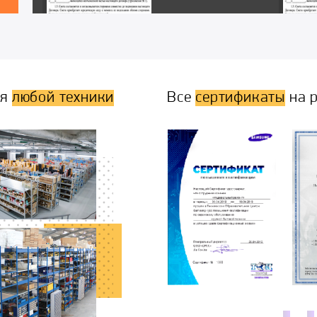
ля
любой техники
Все
сертификаты
на р