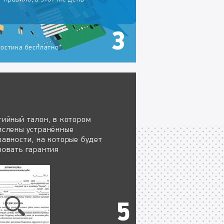
остика бесплатно*
тийный талон, в котором
ислены устранённые
равности, на которые будет
вовать гарантия