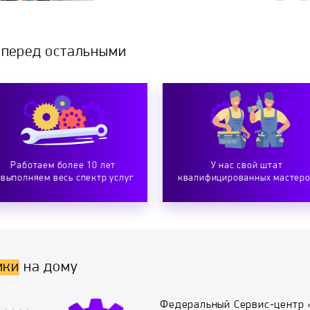
 перед остальными
Работаем более 10 лет
У нас свой штат
 выполняем весь спектр услуг
квалифицированных мастер
ики
на дому
Федеральный Сервис-центр 