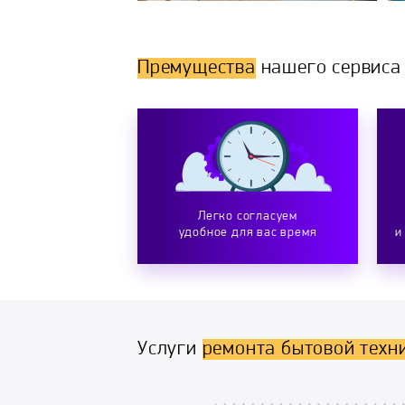
Премущества
нашего сервиса
Легко согласуем
удобное для вас время
и
Услуги
ремонта бытовой техн