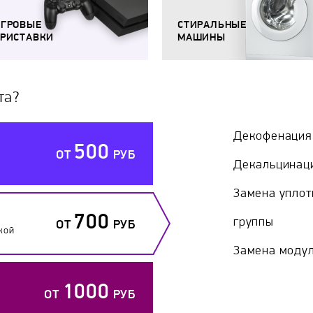
ИГРОВЫЕ
СТИРАЛЬНЫЕ
РИСТАВКИ
МАШИНЫ
та?
Декофенация
500
ОТ
РУБ
Декальцинац
Замена уплот
700
группы
ОТ
РУБ
кой
Замена модул
1000
ОТ
РУБ
й