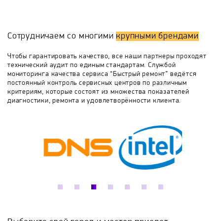
в некоторых случаях ремонт будет произведен при
Вашем присутствии. Также Вы получите гарантии на
E.O.S.
Eco-Line
Electrolux
Elitech
ремонт и на оригинальные запчасти.
Сотрудничаем со многими
крупными брендами
Если Вам не удалось найти неисправность,
Energotech
Engy
EWT
Frico
свяжитесь с нами любым удобным способом, мы с
Чтобы гарантировать качество, все наши партнеры проходят
радостью ответим на все вопросы.
технический аудит по единым стандартам. Службой
мониторинга качества сервиса “Быстрый ремонт” ведётся
General Climate
HANDY
Harvia
постоянный контроль сервисных центров по различным
критериям, которые состоят из множества показателей
диагностики, ремонта и удовлетворённости клиента.
Helios
Hintek
Hyundai
IGC
INFRA-TEC
Intois
Italkero
JARKOFF
Jax
Kalashnikov
Kerona
Komfort
Kovea
Kratki
KROLL