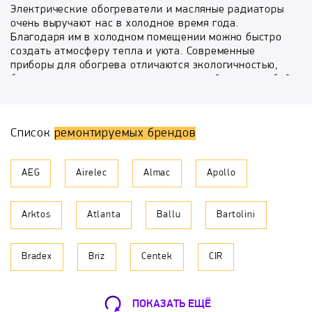
Электрические обогреватели и масляные радиаторы
очень выручают нас в холодное время года.
Благодаря им в холодном помещении можно быстро
создать атмосферу тепла и уюта. Современные
приборы для обогрева отличаются экологичностью,
безопасностью, привлекательным дизайном на любой
вкус и экономичностью. Основными причинами
выхода из строя обогревателей являются: поломка
нагревательного элемента, неисправность
Список
ремонтируемых брендов
терморегулятора или корпусного выключателя.
Специалисты сервисного центра «БыстрыйРемонт»
AEG
Airelec
Almac
Apollo
могут провести профессиональный ремонт
обогревателей и масляных радиаторов любой
модели. Благодаря высокой квалификации и
Arktos
Atlanta
Ballu
Bartolini
огромному опыту в сфере ремонта различной
компьютерной, бытовой техники, а также мобильных
устройств наши инженеры способны решить любую
Bradex
Briz
Centek
CIR
проблему, связанную с неисправностью Вашего
устройства. Команда «БыстрыйРемонт» позаботится
о том, чтобы ремонт Вашего обогревателя или
Daire
De'Longhi
Delta
Diana
масляного радиатора был качественным и быстрым, а
ПОКАЗАТЬ ЕЩЁ