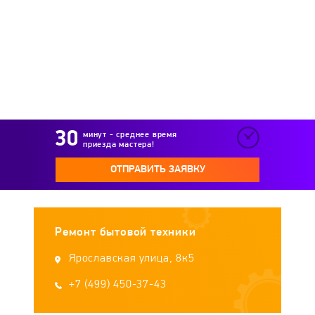
Sturm
Sunny
Supra
SYSTEMA
TDM Electric
Teplofon
Termica
Timberk
Tolo
Tropik
Tylo
минут - среднее время
приезда мастера!
Umnitsa
Veito
Vitek
Vitesse
ОТПРАВИТЬ ЗАЯВКУ
Wester
WWQ
Zenet
Zilon
Ремонт бытовой техники
Zimber
Zubr
Сокол
Ярославская улица, 8к5
+7 (499) 450-37-43