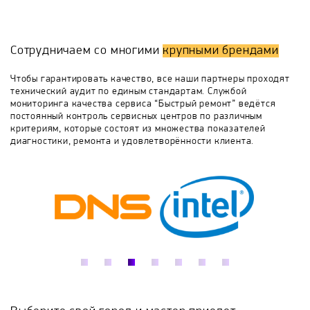
в некоторых случаях ремонт будет произведен при
Вашем присутствии. Также Вы получите гарантии на
E.O.S.
Eco-Line
Electrolux
Elitech
ремонт и на оригинальные запчасти.
Сотрудничаем со многими
крупными брендами
Если Вам не удалось найти неисправность,
Energotech
Engy
EWT
Frico
свяжитесь с нами любым удобным способом, мы с
Чтобы гарантировать качество, все наши партнеры проходят
радостью ответим на все вопросы.
технический аудит по единым стандартам. Службой
мониторинга качества сервиса “Быстрый ремонт” ведётся
General Climate
HANDY
Harvia
постоянный контроль сервисных центров по различным
критериям, которые состоят из множества показателей
диагностики, ремонта и удовлетворённости клиента.
Helios
Hintek
Hyundai
IGC
INFRA-TEC
Intois
Italkero
JARKOFF
Jax
Kalashnikov
Kerona
Komfort
Kovea
Kratki
KROLL