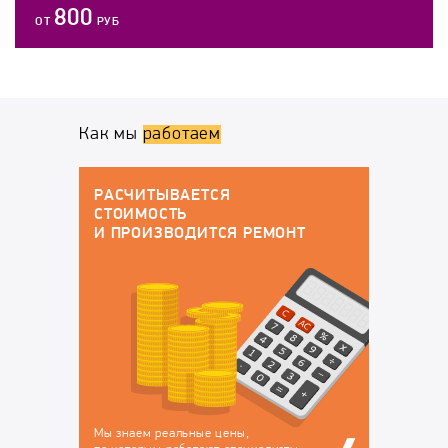
800
ОТ
РУБ
Как мы
работаем
ГАРАНТИЙНОЕ ОБСЛУЖИВАНИЕ
По окончанию работ у вас будут все
докменты:
РЕМОНТ
Договор на оказание
Гарантийный талон, в
услуг, в котором
котором перечислены
закрепляется
устранённые
ответственность за
неисправности, на
сохранность вашего
которые будет
техники на время
действовать гарантия
ремонта