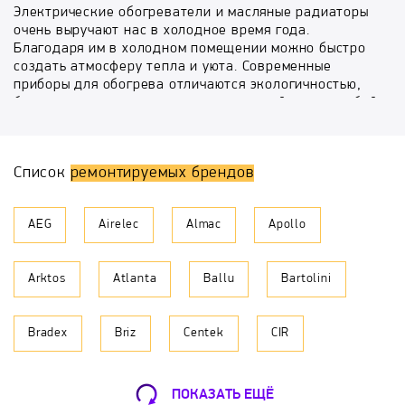
Электрические обогреватели и масляные радиаторы
очень выручают нас в холодное время года.
Благодаря им в холодном помещении можно быстро
создать атмосферу тепла и уюта. Современные
приборы для обогрева отличаются экологичностью,
безопасностью, привлекательным дизайном на любой
вкус и экономичностью. Основными причинами
выхода из строя обогревателей являются: поломка
нагревательного элемента, неисправность
Список
ремонтируемых брендов
терморегулятора или корпусного выключателя.
Специалисты сервисного центра «БыстрыйРемонт»
AEG
Airelec
Almac
Apollo
могут провести профессиональный ремонт
обогревателей и масляных радиаторов любой
модели. Благодаря высокой квалификации и
Arktos
Atlanta
Ballu
Bartolini
огромному опыту в сфере ремонта различной
компьютерной, бытовой техники, а также мобильных
устройств наши инженеры способны решить любую
Bradex
Briz
Centek
CIR
проблему, связанную с неисправностью Вашего
устройства. Команда «БыстрыйРемонт» позаботится
о том, чтобы ремонт Вашего обогревателя или
Daire
De'Longhi
Delta
Diana
масляного радиатора был качественным и быстрым, а
ПОКАЗАТЬ ЕЩЁ