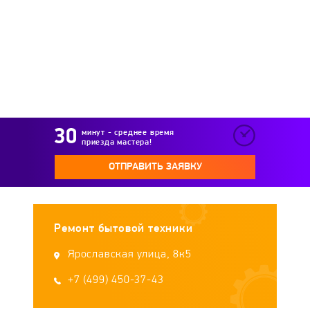
Sturm
Sunny
Supra
SYSTEMA
TDM Electric
Teplofon
Termica
Timberk
Tolo
Tropik
Tylo
минут - среднее время
приезда мастера!
Umnitsa
Veito
Vitek
Vitesse
ОТПРАВИТЬ ЗАЯВКУ
Wester
WWQ
Zenet
Zilon
Ремонт бытовой техники
Zimber
Zubr
Сокол
Ярославская улица, 8к5
+7 (499) 450-37-43