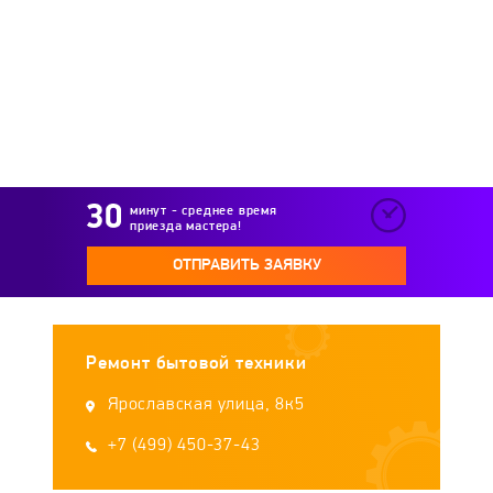
Sturm
Sunny
Supra
SYSTEMA
TDM Electric
Teplofon
Termica
Timberk
Tolo
Tropik
Tylo
минут - среднее время
приезда мастера!
Umnitsa
Veito
Vitek
Vitesse
ОТПРАВИТЬ ЗАЯВКУ
Wester
WWQ
Zenet
Zilon
Ремонт бытовой техники
Zimber
Zubr
Сокол
Ярославская улица, 8к5
+7 (499) 450-37-43