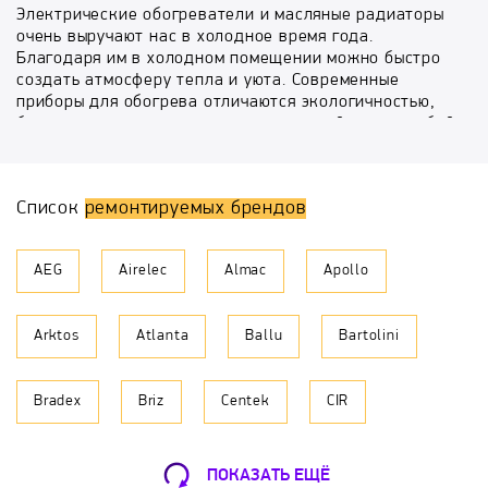
Электрические обогреватели и масляные радиаторы
очень выручают нас в холодное время года.
Благодаря им в холодном помещении можно быстро
создать атмосферу тепла и уюта. Современные
приборы для обогрева отличаются экологичностью,
безопасностью, привлекательным дизайном на любой
вкус и экономичностью. Основными причинами
выхода из строя обогревателей являются: поломка
нагревательного элемента, неисправность
Список
ремонтируемых брендов
терморегулятора или корпусного выключателя.
Специалисты сервисного центра «БыстрыйРемонт»
AEG
Airelec
Almac
Apollo
могут провести профессиональный ремонт
обогревателей и масляных радиаторов любой
модели. Благодаря высокой квалификации и
Arktos
Atlanta
Ballu
Bartolini
огромному опыту в сфере ремонта различной
компьютерной, бытовой техники, а также мобильных
устройств наши инженеры способны решить любую
Bradex
Briz
Centek
CIR
проблему, связанную с неисправностью Вашего
устройства. Команда «БыстрыйРемонт» позаботится
о том, чтобы ремонт Вашего обогревателя или
Daire
De'Longhi
Delta
Diana
масляного радиатора был качественным и быстрым, а
ПОКАЗАТЬ ЕЩЁ