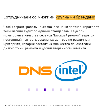
в некоторых случаях ремонт будет произведен при
Вашем присутствии. Также Вы получите гарантии на
E.O.S.
Eco-Line
Electrolux
Elitech
ремонт и на оригинальные запчасти.
Сотрудничаем со многими
крупными брендами
Если Вам не удалось найти неисправность,
Energotech
Engy
EWT
Frico
свяжитесь с нами любым удобным способом, мы с
Чтобы гарантировать качество, все наши партнеры проходят
радостью ответим на все вопросы.
технический аудит по единым стандартам. Службой
мониторинга качества сервиса “Быстрый ремонт” ведётся
General Climate
HANDY
Harvia
постоянный контроль сервисных центров по различным
критериям, которые состоят из множества показателей
диагностики, ремонта и удовлетворённости клиента.
Helios
Hintek
Hyundai
IGC
INFRA-TEC
Intois
Italkero
JARKOFF
Jax
Kalashnikov
Kerona
Komfort
Kovea
Kratki
KROLL