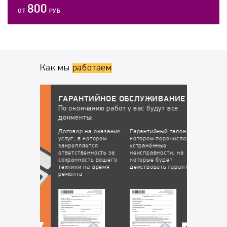
800
ОТ
РУБ
Как мы
работаем
ГАРАНТИЙНОЕ ОБСЛУЖИВАНИЕ
По окончанию работ у вас будут все
докменты:
НТ
Договор на оказание
Гарантийный талон, в
услуг, в котором
котором перечислены
закрепляется
устранённые
ответственность за
неисправности, на
сохранность вашего
которые будет
техники на время
действовать гарантия
ремонта