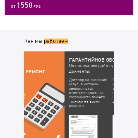
1550
ОТ
РУБ
Как мы
работаем
ГАРАНТИЙНОЕ ОБСЛУЖИВАНИЕ
По окончанию работ у вас будут все
докменты:
НТ
Договор на оказание
Гарантийный талон, в
услуг, в котором
котором перечислены
закрепляется
устранённые
ответственность за
неисправности, на
сохранность вашего
которые будет
техники на время
действовать гарантия
ремонта