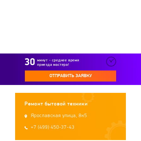
Immergas
Intois
Junker
Kalashnikov
Kamskaya Posuda
Kedr
Kentatsu
Kerona
Kirovskiy zavod
минут - среднее время
приезда мастера!
Kiturami
Konord
Konvektika
ОТПРАВИТЬ ЗАЯВКУ
Koreastar
Kospel
Kostrzewa
Ремонт бытовой техники
KROLL
KUPER
Lamborghini
Ярославская улица, 8к5
LEBERG
+7 (499) 450-37-43
Lemax
Liepsnele
Loriot