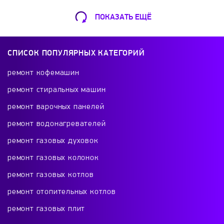
Luch Profi
LUX
Metal-Fach
Mimaks
ПОКАЗАТЬ ЕЩЁ
Ремонт Кофемашин
Mizudo
Modul
MOST
Mozyr
Шарикоподшипниковская ул., 13А
СПИСОК ПОПУЛЯРНЫХ КАТЕГОРИЙ
+7 (499) 490-49-46
MSR
NAVIEN
Navigator
Neoclima
ремонт кофемашин
ремонт стиральных машин
Neva
Nibe
Nova Florida
Oasis
ремонт варочных панелей
Ремонт телевизоров
ремонт водонагревателей
Ochag
Oklima
OLEFINI
Olympia
Красного Маяка 16
ремонт газовых духовок
+7 (499) 495-46-42
ремонт газовых колонок
Parpol
Pechkin
Pereko
Protherm
ремонт газовых котлов
REDIUS
Reko
Resurs
RexWatt
ремонт отопительных котлов
Ремонт холодильников
ремонт газовых плит
проспект Будённого, 26к2
Riello
Rinnai
Robens
Roda