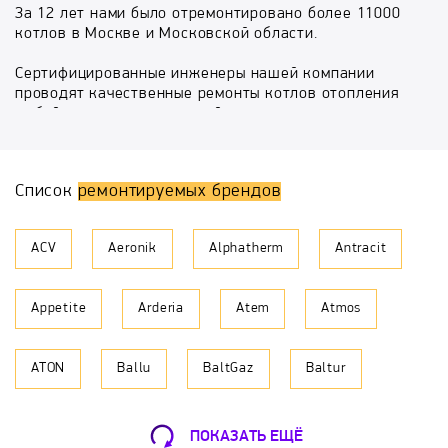
За 12 лет нами было отремонтировано более 11000
котлов в Москве и Московской области.
Сертифицированные инженеры нашей компании
проводят качественные ремонты котлов отопления
любой сложности в кратчайшие сроки.
С целью выявления дефекта сервисный инженер
проводит диагностику котла, после чего сообщает
Список
ремонтируемых брендов
причину неисправности и план работ по ее
устранению.
ACV
Aeronik
Alphatherm
Antracit
Компания отвечает за качество предоставляемых
услуг, и дает гарантию 7 месяцев на комплекс
выполненных работ.
Appetite
Arderia
Atem
Atmos
Обращаясь к нам, вы приобретаете
квалифицированных помощников в ремонте и
ATON
Ballu
BaltGaz
Baltur
обслуживании котельного оборудования, обретаете
спокойствие и уверенность за безопасную
эксплуатацию инженерных систем вашего
BAMZ
BAXI
Beretta
Biol
загородного дома.
ПОКАЗАТЬ ЕЩЁ