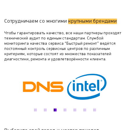
Преимущества:
Borinskoe
Bosch
Buderus
Buran
Низкие цены на работы и запасные части;
Оперативность выезда и выполнения заявки;
Сотрудничаем со многими
крупными брендами
Опыт работы сервисных специалистов более 12-ми
лет;
BURNiT
Burzhui-K
Candle
Чтобы гарантировать качество, все наши партнеры проходят
Всегда в наличии запчасти на складе;
технический аудит по единым стандартам. Службой
Инженеры обучаются в авторизованных центрах.
мониторинга качества сервиса “Быстрый ремонт” ведётся
Chaffoteaux
Coleman
Dakon
постоянный контроль сервисных центров по различным
критериям, которые состоят из множества показателей
диагностики, ремонта и удовлетворённости клиента.
Danko
Dantex
DanVex
De Dietrich
Defro
DON
E.C.A.
Ecoflam
Ecosystem
ELCO
Electrolux
Elektropribor
Elmos
Elwin
Emtas