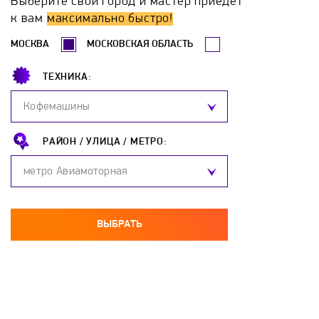
Выберите свой город и мастер приедет
Erdo
Ermak
Esbit
Euronord
к вам
максимально быстро!
МОСКВА
МОСКОВСКАЯ ОБЛАСТЬ
Evan
FACI
Ferroli
Fondital
ТЕХНИКА:
Frico
Galan
Galmet
Gazlux
Кофемашины
GCE
Gejzer
General Climate
РАЙОН /
УЛИЦА /
МЕТРО:
метро Авиамоторная
General Electric
GIERSCH
Grandeg
Haier
Hajdu
Hansa
Heiztechnik
ВЫБРАТЬ
Hintek
Honeywell
Hosseven
Hotpoint-Ariston
Hydrosta
Hyundai