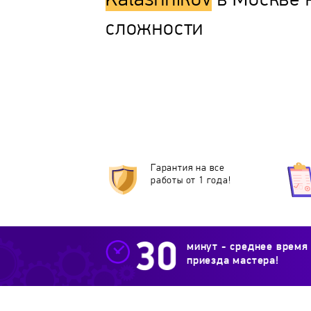
Kalashnikov
в Москве 
сложности
Гарантия на все
работы от 1 года!
минут - среднее время
приезда мастера!