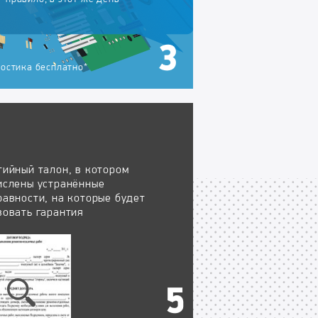
остика бесплатно*
тийный талон, в котором
ислены устранённые
равности, на которые будет
вовать гарантия