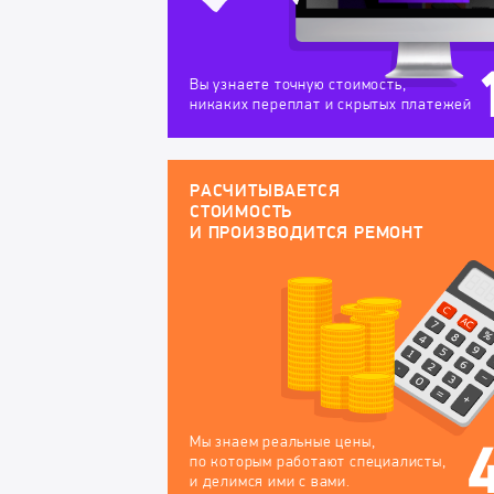
Вы узнаете точную стоимость,
никаких переплат и скрытых платежей
РАСЧИТЫВАЕТСЯ
СТОИМОСТЬ
И ПРОИЗВОДИТСЯ РЕМОНТ
Мы знаем реальные цены,
по которым работают специалисты,
и делимся ими с вами.