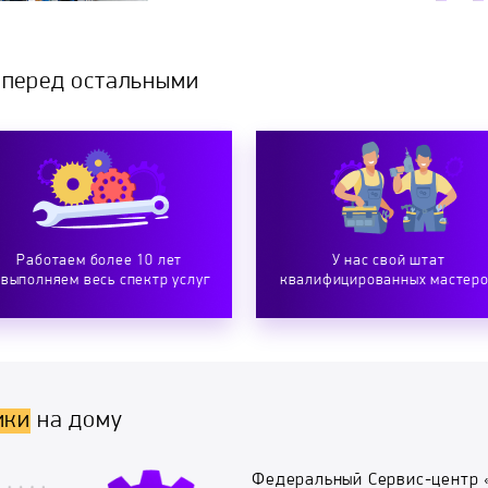
 перед остальными
Работаем более 10 лет
У нас свой штат
 выполняем весь спектр услуг
квалифицированных мастер
ики
на дому
Федеральный Сервис-центр 