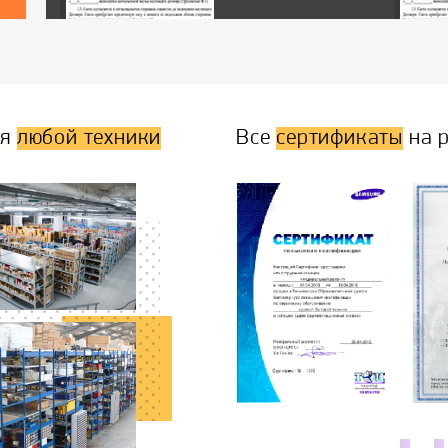
ля
любой техники
Все
сертификаты
на р