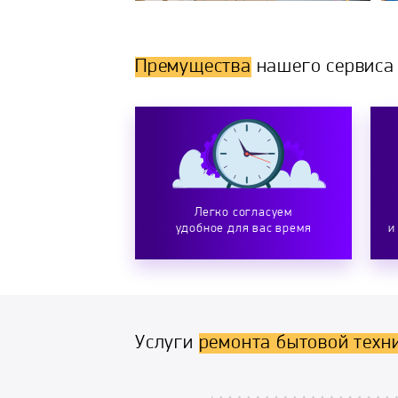
Премущества
нашего сервиса
Легко согласуем
удобное для вас время
и
Услуги
ремонта бытовой техн