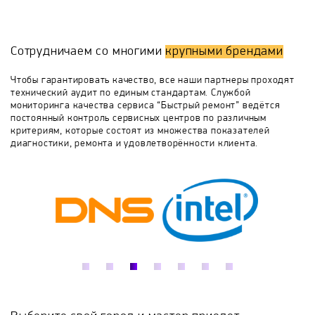
Преимущества:
Borinskoe
Bosch
Buderus
Buran
Низкие цены на работы и запасные части;
Оперативность выезда и выполнения заявки;
Сотрудничаем со многими
крупными брендами
Опыт работы сервисных специалистов более 12-ми
лет;
BURNiT
Burzhui-K
Candle
Чтобы гарантировать качество, все наши партнеры проходят
Всегда в наличии запчасти на складе;
технический аудит по единым стандартам. Службой
Инженеры обучаются в авторизованных центрах.
мониторинга качества сервиса “Быстрый ремонт” ведётся
Chaffoteaux
Coleman
Dakon
постоянный контроль сервисных центров по различным
критериям, которые состоят из множества показателей
диагностики, ремонта и удовлетворённости клиента.
Danko
Dantex
DanVex
De Dietrich
Defro
DON
E.C.A.
Ecoflam
Ecosystem
ELCO
Electrolux
Elektropribor
Elmos
Elwin
Emtas