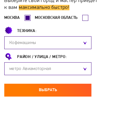
Выберите свой город и мастер приедет
Erdo
Ermak
Esbit
Euronord
к вам
максимально быстро!
МОСКВА
МОСКОВСКАЯ ОБЛАСТЬ
Evan
FACI
Ferroli
Fondital
ТЕХНИКА:
Frico
Galan
Galmet
Gazlux
Кофемашины
GCE
Gejzer
General Climate
РАЙОН /
УЛИЦА /
МЕТРО:
метро Авиамоторная
General Electric
GIERSCH
Grandeg
Haier
Hajdu
Hansa
Heiztechnik
ВЫБРАТЬ
Hintek
Honeywell
Hosseven
Hotpoint-Ariston
Hydrosta
Hyundai