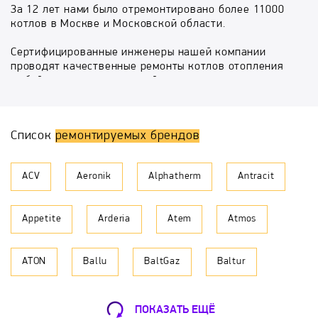
За 12 лет нами было отремонтировано более 11000
котлов в Москве и Московской области.
Сертифицированные инженеры нашей компании
проводят качественные ремонты котлов отопления
любой сложности в кратчайшие сроки.
С целью выявления дефекта сервисный инженер
проводит диагностику котла, после чего сообщает
Список
ремонтируемых брендов
причину неисправности и план работ по ее
устранению.
ACV
Aeronik
Alphatherm
Antracit
Компания отвечает за качество предоставляемых
услуг, и дает гарантию 7 месяцев на комплекс
выполненных работ.
Appetite
Arderia
Atem
Atmos
Обращаясь к нам, вы приобретаете
квалифицированных помощников в ремонте и
ATON
Ballu
BaltGaz
Baltur
обслуживании котельного оборудования, обретаете
спокойствие и уверенность за безопасную
эксплуатацию инженерных систем вашего
BAMZ
BAXI
Beretta
Biol
загородного дома.
ПОКАЗАТЬ ЕЩЁ