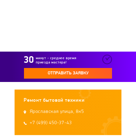
Immergas
Intois
Junker
Kalashnikov
Kamskaya Posuda
Kedr
Kentatsu
Kerona
Kirovskiy zavod
минут - среднее время
приезда мастера!
Kiturami
Konord
Konvektika
ОТПРАВИТЬ ЗАЯВКУ
Koreastar
Kospel
Kostrzewa
Ремонт бытовой техники
KROLL
KUPER
Lamborghini
Ярославская улица, 8к5
LEBERG
+7 (499) 450-37-43
Lemax
Liepsnele
Loriot