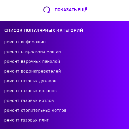
Luch Profi
LUX
Metal-Fach
Mimaks
ПОКАЗАТЬ ЕЩЁ
Ремонт Кофемашин
Mizudo
Modul
MOST
Mozyr
Шарикоподшипниковская ул., 13А
СПИСОК ПОПУЛЯРНЫХ КАТЕГОРИЙ
+7 (499) 490-49-46
MSR
NAVIEN
Navigator
Neoclima
ремонт кофемашин
ремонт стиральных машин
Neva
Nibe
Nova Florida
Oasis
ремонт варочных панелей
Ремонт телевизоров
ремонт водонагревателей
Ochag
Oklima
OLEFINI
Olympia
Красного Маяка 16
ремонт газовых духовок
+7 (499) 495-46-42
ремонт газовых колонок
Parpol
Pechkin
Pereko
Protherm
ремонт газовых котлов
REDIUS
Reko
Resurs
RexWatt
ремонт отопительных котлов
Ремонт холодильников
ремонт газовых плит
проспект Будённого, 26к2
Riello
Rinnai
Robens
Roda