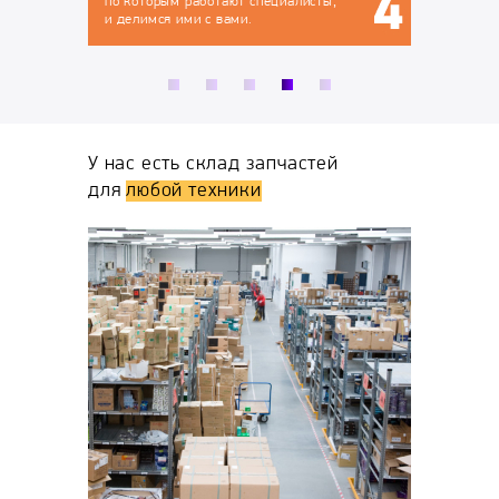
рым работают специалисты,
ся ими с вами.
У нас есть склад запчастей
для
любой техники