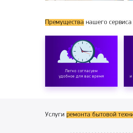
Премущества
нашего сервиса
Легко согласуем
удобное для вас время
и
Услуги
ремонта бытовой техн