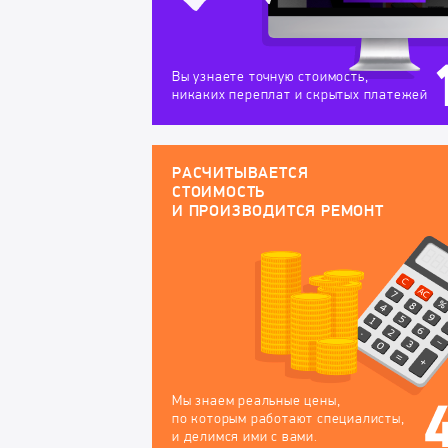
Вы узнаете точную стоимость,
никаких переплат и скрытых платежей
РАСЧИТЫВАЕТСЯ
СТОИМОСТЬ
И ПРОИЗВОДИТСЯ РЕМОНТ
Мы знаем реальные цены,
по которым работают специалисты,
и делимся ими с вами.