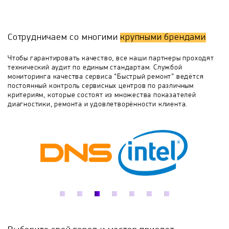
состояние основных частей при подаче питания;
схема сигнализатора - передает обработанную
FabiaTech
ADLINK
ISON
MOXA
информацию о текущем состоянии устройства и
подключенных датчиков; схема управления - это
Сотрудничаем со многими
крупными брендами
узел для реализации алгоритма работы электронного
iEi Technology
JetWay
Akiwa Technology
устройства в целом и обеспечивает правильное
Чтобы гарантировать качество, все наши партнеры проходят
выполнение необходимых операций согласно его
технический аудит по единым стандартам. Службой
назначению; источник питания - гарантирует
мониторинга качества сервиса “Быстрый ремонт” ведётся
Accusys
Веспер
Commell
Kingdy
снабжение всех составляющих элементов устройства
постоянный контроль сервисных центров по различным
стабильным электропитанием; схема измерения
критериям, которые состоят из множества показателей
диагностики, ремонта и удовлетворённости клиента.
значений - предназначена для регистрации
Winmate
ASRock
Lex System
смещений контролируемых характеристик.
PLANET Technology
Vecow
Ниеншанц-Автоматика
Cincoze
DMP
Hatteland Display
ICP DAS