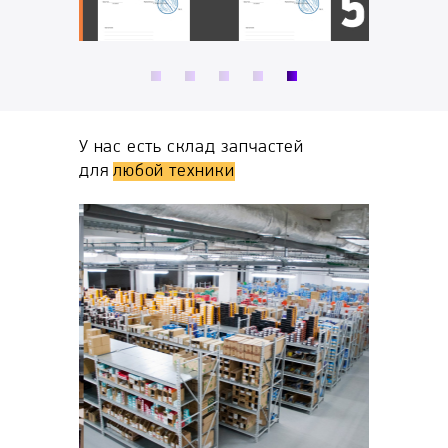
ы,
Вы узнает
никаких п
У нас есть склад запчастей
для
любой техники