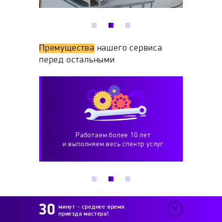
Премущества
нашего сервиса
перед остальными
Работаем более 10 лет
мя
и выполняем весь спектр услуг
квал
минут - среднее время
приезда мастера!