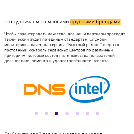
Сильный износ аккумуляторных батарей и покрышек
колес.
Hoverbot
iBalance
iconBIT
Ослабление креплений, приводящих к
Сотрудничаем со многими
крупными брендами
возникновению посторонних шумов при движении.
Неисправности различных составляющих -
In Motion
INJUSA
IPS
KAPKAM
навигатора, жк-монитора, противоугонной системы.
Чтобы гарантировать качество, все наши партнеры проходят
Обратиться в сервисный центр за ремонтом
технический аудит по единым стандартам. Службой
аккумуляторов Segway можно в случаях:
мониторинга качества сервиса “Быстрый ремонт” ведётся
KingSong
Kiwano
Koowheel
Долгого использования транспортного средства,
постоянный контроль сервисных центров по различным
критериям, которые состоят из множества показателей
когда заряда стало хватать на малое время.
диагностики, ремонта и удовлетворённости клиента.
Наличия повреждения на корпусе, утечек
Kosmos
Krostek
Mekotron
Mizar
аккумуляторной жидкости.
Сильного разряда батареи, вызвавшего блокировку
контроллера.
Molnija
MotionPro
Navigator
Ninebot
NORTOK
Novatrack
Novelty
Polaris
Proffi
Punuo