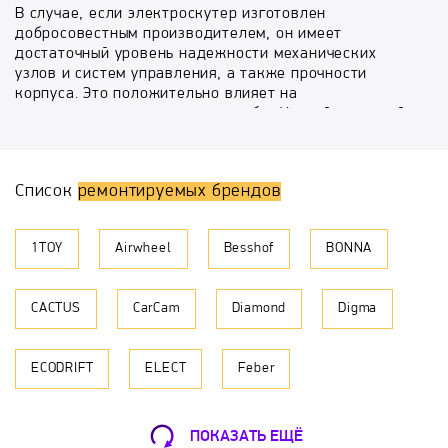
В случае, если электроскутер изготовлен
добросовестным производителем, он имеет
достаточный уровень надежности механических
узлов и систем управления, а также прочности
корпуса. Это положительно влияет на
продолжительность срока службы. Частой причиной
появления проблем является неаккуратное
обращение, например, столкновения с
негабаритными препятствиями, при которых удар
Список
ремонтируемых брендов
приводит к возникновению повреждений и сбоев в
работе электроники. Самые распространенные
неполадки, которые заставляют владельцев
1TOY
Airwheel
Besshof
BONNA
обращаться за услугой ремонта сигвеев в Москве,
следующие:
CACTUS
CarCam
Diamond
Digma
Плохая реакция на управление.
Длительное время загрузки системы.
Усложнение процессов начала движения и
ECODRIFT
ELECT
Feber
торможения.
Наблюдающиеся признаки перегрева
электродвигателей.
Нарушение целостности и деформации системных
Gold Wheels
GotWay
Hiper
ПОКАЗАТЬ ЕЩЁ
элементов.