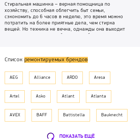
Стиральная машинка – верная помощница по
хозяйству, способная облегчить быт семьи,
сэкономить до 6 часов в неделю, это время можно
потратить на более приятные дела, чем стирка
вещей. Но техника не вечна, однажды она выходит
из строя, и перед семьей встает выбор –
отремонтировать старое устройство или купить
новое. Экономичный и выгодный вариант – ремонт
стиральных машин в Москве, мы предоставляем эту
Список
ремонтируемых брендов
услугу с гарантией и выездом на дом, работаем
честно, меняем детали, реально вышедшие из строя.
AEG
Alliance
ARDO
Aresa
В каких случаях требуется срочный ремонт
стиральных машин?
Artel
Asko
Atlant
Atlanta
Вызвать мастера стиральных машин домой стоит во
всех случаях, когда техника работает неправильно,
не справляется со своими функциями. Помощь будет
AVEX
BAFF
Battistella
Bauknecht
полезна, если стиралка:
не сливает или не заливает воду;
Beko
Belosnezhka
Bomann
не крутит барабан;
ПОКАЗАТЬ ЕЩЁ