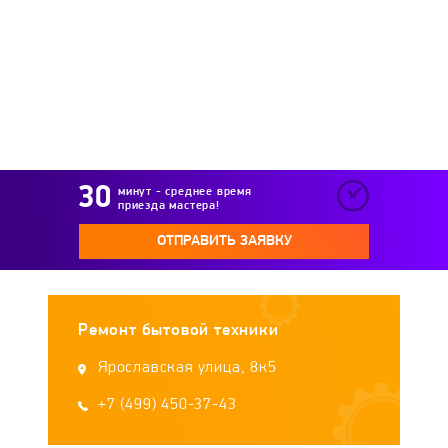
Teka
UniMac
V-ZUG
VES
Vestel
Vestfrost
VolTera
Weissgauff
Whirlpool
Willmark
минут - среднее время
приезда мастера!
Xiaomi
Zanussi
Zarget
ОТПРАВИТЬ ЗАЯВКУ
Ремонт бытовой техники
Ярославская улица, 8к5
+7 (499) 450-37-43