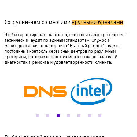
зависла и не получается повторно запустить;
гремит, стучит, прыгает;
не нагревает воду;
Bompani
Bosch
Brandt
Bravo
подтекает;
Сотрудничаем со многими
крупными брендами
не включается или выдает ошибку;
не отжимает белье либо не открывает люк.
Candy
CompYou
Daewoo
Чтобы гарантировать качество, все наши партнеры проходят
Мастер стиральных машинок на дому проведет
технический аудит по единым стандартам. Службой
работы на ваших глазах – вы сразу убедитесь, что
мониторинга качества сервиса “Быстрый ремонт” ведётся
после нашего обслуживания, ваша верная
Electrolux
Eurosoba
Evgo
Fagor
постоянный контроль сервисных центров по различным
помощница будет служить еще долгие годы.
критериям, которые состоят из множества показателей
диагностики, ремонта и удовлетворённости клиента.
Feya
Frigidaire
Gaggenau
GIRBAU
Gorenje
GRAUDE
Haier
Hansa
HIBERG
Hisense
Hoover
Hotpoint-Ariston
Ignis
IMESA