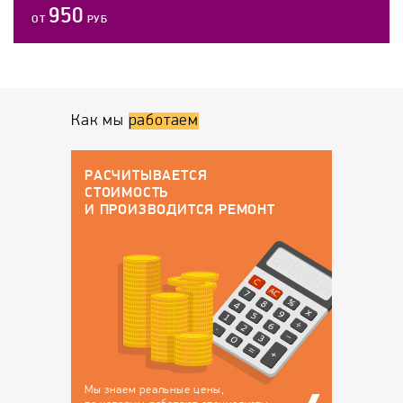
950
ОТ
РУБ
Как мы
работаем
ГАРАНТИЙНОЕ ОБСЛУЖИВАНИЕ
По окончанию работ у вас будут все
докменты:
ОНТ
Договор на оказание
Гарантийный талон, в
услуг, в котором
котором перечислены
закрепляется
устранённые
ответственность за
неисправности, на
сохранность вашего
которые будет
техники на время
действовать гарантия
ремонта