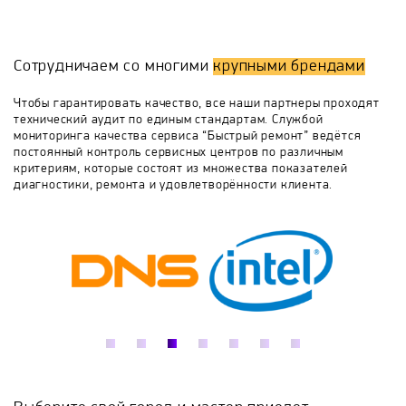
необходимо профессиональное оборудование и
специальные навыки.
Hotpoint-Ariston
IMESA
io mabe
Сотрудничаем со многими
крупными брендами
Jackys
Korting
Kuppersbusch
LG
Чтобы гарантировать качество, все наши партнеры проходят
технический аудит по единым стандартам. Службой
мониторинга качества сервиса “Быстрый ремонт” ведётся
Midea
Miele
Samsung
Siemens
постоянный контроль сервисных центров по различным
критериям, которые состоят из множества показателей
диагностики, ремонта и удовлетворённости клиента.
Smeg
UniMac
V-ZUG
Whirlpool
Zanussi